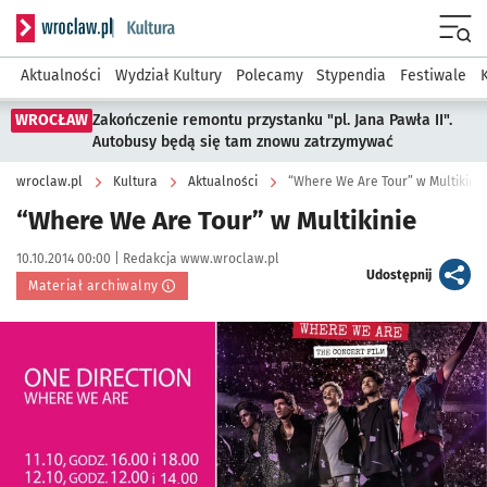
Serwis informacyjny wroclaw.pl podserwis: Kultura
Menu
Aktualności
Wydział Kultury
Polecamy
Stypendia
Festiwale
WROCŁAW
Zakończenie remontu przystanku "pl. Jana Pawła II".
Autobusy będą się tam znowu zatrzymywać
wroclaw.pl
Kultura
Aktualności
“Where We Are Tour” w Multikinie
“Where We Are Tour” w Multikinie
Data publikacji:
Autor:
10.10.2014 00:00 |
Redakcja www.wroclaw.pl
artykuł
Udostępnij
Materiał archiwalny
Kliknij, aby powiększyć