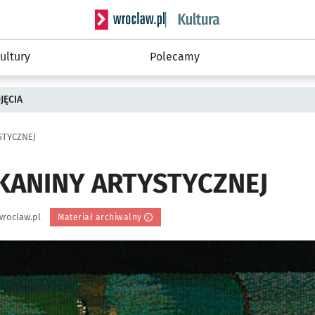
Serwis informacyjny wroclaw.pl podserwis: 
ultury
Polecamy
JĘCIA
STYCZNEJ
TKANINY ARTYSTYCZNEJ
roclaw.pl
Materiał archiwalny