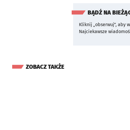
BĄDŹ NA BIEŻĄ
Kliknij „obserwuj”, aby 
Najciekawsze wiadomośc
ZOBACZ TAKŻE