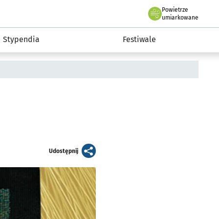
Powietrze
we Wrocławiu
Kultura
umiarkowane
Stypendia
Festiwale
artykuł
Udostępnij