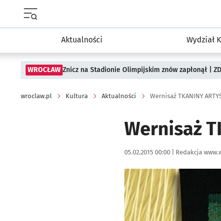
Menu główne portalu wroclaw.pl
Aktualności
Wydział K
WROCŁAW
Znicz na Stadionie Olimpijskim znów zapłonął | ZD
wroclaw.pl
Kultura
Aktualności
Wernisaż TKANINY ARTY
Wernisaż 
Data publikacji:
Autor:
05.02.2015 00:00 |
Redakcja www.w
Kliknij, aby powiększyć