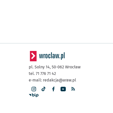
pl. Solny 14,
50-062
Wrocław
tel. 71 776 71 42
e-mail:
redakcja@araw.pl