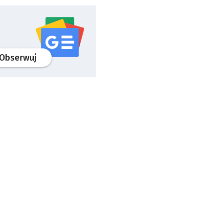
profil
google news
serwisu wroclaw.pl
Obserwuj