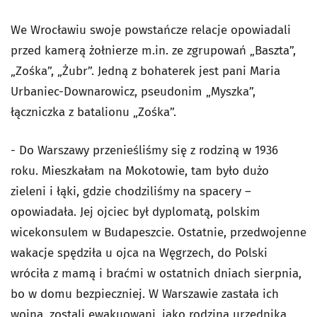
We Wrocławiu swoje powstańcze relacje opowiadali
przed kamerą żołnierze m.in. ze zgrupowań „Baszta”,
„Zośka”, „Żubr”. Jedną z bohaterek jest pani Maria
Urbaniec-Downarowicz, pseudonim „Myszka”,
łączniczka z batalionu „Zośka”.
- Do Warszawy przenieśliśmy się z rodziną w 1936
roku. Mieszkałam na Mokotowie, tam było dużo
zieleni i łąki, gdzie chodziliśmy na spacery –
opowiadała. Jej ojciec był dyplomatą, polskim
wicekonsulem w Budapeszcie. Ostatnie, przedwojenne
wakacje spędziła u ojca na Węgrzech, do Polski
wróciła z mamą i braćmi w ostatnich dniach sierpnia,
bo w domu bezpieczniej. W Warszawie zastała ich
wojna, zostali ewakuowani, jako rodzina urzędnika