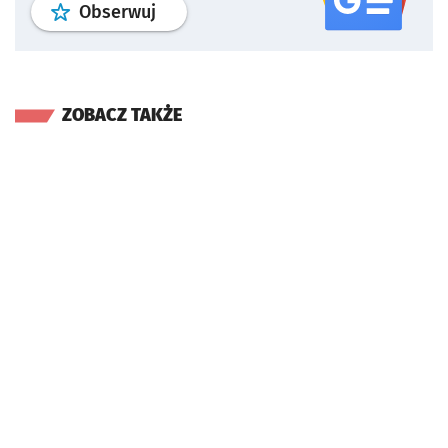
profil
google news
serwisu wroclaw
Obserwuj
ZOBACZ TAKŻE