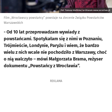
Fot. Tomasz Walków/archiwum www.wroclaw.pl
Film „Wrocławscy powstańcy” powstaje na zlecenie Związku Powstańców
Warszawskich
- Od 10 lat przeprowadzam wywiady z
powstańcami. Spotykałam się z nimi w Poznaniu,
Trójmieście, Londynie, Paryżu i wiem, że bardzo
wielu z nich wcale nie pochodziło z Warszawy, choć
o nią walczyło – mówi Małgorzata Brama, reżyser
dokumentu „Powstańcy z Wrocławia”.
REKLAMA