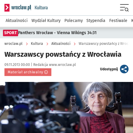
Serwis informacyjny wroclaw.pl podserwis: Kultura
Menu
Aktualności
Wydział Kultury
Polecamy
Stypendia
Festiwale
SPORT
Panthers Wrocław - Vienna Wikings 34:31
wroclaw.pl
Kultura
Aktualności
Warszawscy powstańcy z Wrocła
Warszawscy powstańcy z Wrocławia
Data publikacji:
Autor:
09.11.2013 00:00 |
Redakcja www.wroclaw.pl
artykuł
Udostępnij
Materiał archiwalny
Kliknij, aby powiększyć