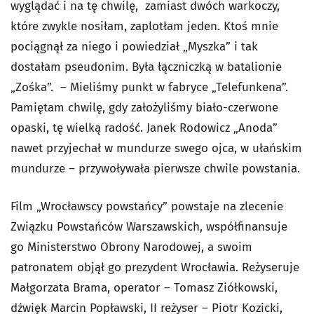
wyglądać i na tę chwilę, zamiast dwóch warkoczy,
które zwykle nosiłam, zaplotłam jeden. Ktoś mnie
pociągnął za niego i powiedział „Myszka” i tak
dostałam pseudonim. Była łączniczką w batalionie
„Zośka”. – Mieliśmy punkt w fabryce „Telefunkena”.
Pamiętam chwilę, gdy założyliśmy biało-czerwone
opaski, tę wielką radość. Janek Rodowicz „Anoda”
nawet przyjechał w mundurze swego ojca, w ułańskim
mundurze – przywoływała pierwsze chwile powstania.
Film „Wrocławscy powstańcy” powstaje na zlecenie
Związku Powstańców Warszawskich, współfinansuje
go Ministerstwo Obrony Narodowej, a swoim
patronatem objął go prezydent Wrocławia. Reżyseruje
Małgorzata Brama, operator – Tomasz Ziółkowski,
dźwięk Marcin Popławski, II reżyser – Piotr Kozicki,