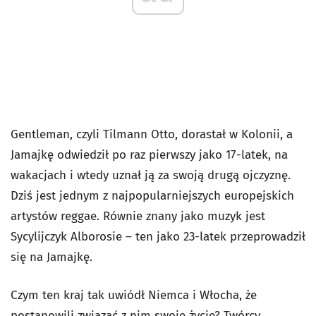
Gentleman, czyli Tilmann Otto, dorastał w Kolonii, a
Jamajkę odwiedził po raz pierwszy jako 17-latek, na
wakacjach i wtedy uznał ją za swoją drugą ojczyznę.
Dziś jest jednym z najpopularniejszych europejskich
artystów reggae. Równie znany jako muzyk jest
Sycylijczyk Alborosie – ten jako 23-latek przeprowadził
się na Jamajkę.
Czym ten kraj tak uwiódł Niemca i Włocha, że
postanowili związać z nim swoje życie? Twórcy