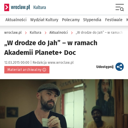
Serwis informacyjny wroclaw.pl podserwis: Kultura
Menu
Aktualności
Wydział Kultury
Polecamy
Stypendia
Festiwale
wroclaw.pl
Kultura
Aktualności
„W drodze do Jah” – w ramach Ak
„W drodze do Jah” – w ramach
Akademii Planete+ Doc
Data publikacji:
Autor:
12.03.2015 00:00 |
Redakcja www.wroclaw.pl
artykuł
Udostępnij
Materiał archiwalny
Kliknij, aby powiększyć