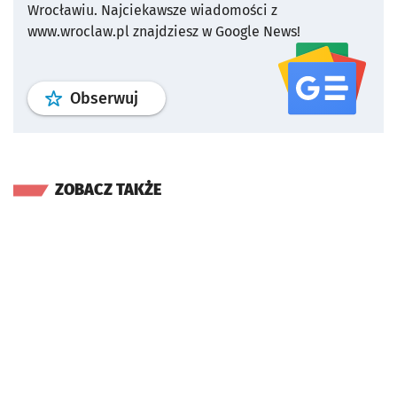
Wrocławiu.
Najciekawsze wiadomości z
www.wroclaw.pl znajdziesz w Google News!
profil
google news
serwisu wroclaw
Obserwuj
ZOBACZ TAKŻE