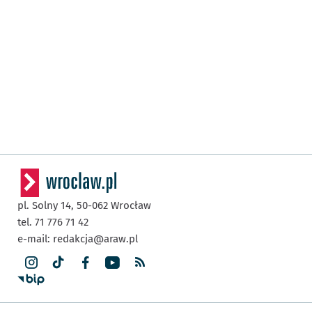
pl. Solny 14,
50-062
Wrocław
tel. 71 776 71 42
e-mail:
redakcja@araw.pl