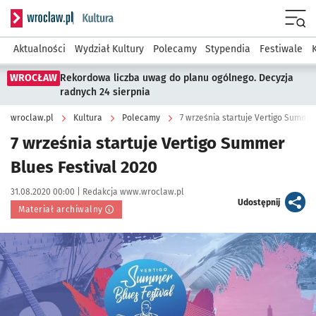
Serwis informacyjny wroclaw.pl podserwis: Kultura
Menu
Aktualności
Wydział Kultury
Polecamy
Stypendia
Festiwale
WROCŁAW
Rekordowa liczba uwag do planu ogólnego. Decyzja
radnych 24 sierpnia
wroclaw.pl
Kultura
Polecamy
7 września startuje Vertigo Summer
7 września startuje Vertigo Summer
Blues Festival 2020
Data publikacji:
Autor:
31.08.2020 00:00 |
Redakcja www.wroclaw.pl
artykuł
Udostępnij
Materiał archiwalny
Kliknij, aby powiększyć