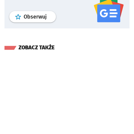
profil
google news
serwisu wroclaw
Obserwuj
ZOBACZ TAKŻE