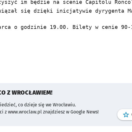
zyszyć im będzie na scenie Capitolu Ronco
wiązał się dzięki inicjatywie dyrygenta M
arca o godzinie 19.00. Bilety w cenie 90-
CO Z WROCŁAWIEM!
wiedzieć, co dzieje się we Wrocławiu.
i z www.wroclaw.pl znajdziesz w Google News!