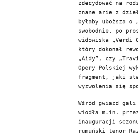
zdecydować na rod
znane arie z dzie
byłaby uboższa o 
swobodnie, po pro
widowiska „Verdi 
który dokonał rew
„Aidy”, czy „Trav
Opery Polskiej wy
fragment, jaki st
wyzwolenia się s
Wśród gwiazd gali
wiodła m.in. prze
inauguracji sezon
rumuński tenor Ra