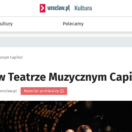
Serwis informacyjny wroclaw.pl podserwis: 
ultury
Polecamy
a
cznym Capitol
 w Teatrze Muzycznym Capi
roclaw.pl
Materiał archiwalny