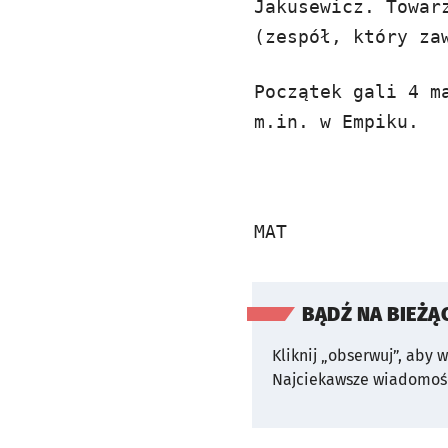
Jakusewicz. Towar
(zespół, który za
Początek gali 4 m
m.in. w Empiku.
MAT
BĄDŹ NA BIEŻĄ
Kliknij „obserwuj”, aby 
Najciekawsze wiadomośc