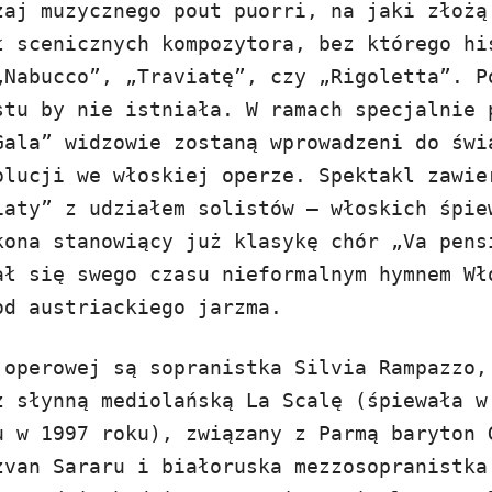
zaj muzycznego pout puorri, na jaki złożą
ł scenicznych kompozytora, bez którego hi
„Nabucco”, „Traviatę”, czy „Rigoletta”. P
stu by nie istniała. W ramach specjalnie 
Gala” widzowie zostaną wprowadzeni do świ
olucji we włoskiej operze. Spektakl zawie
iaty” z udziałem solistów – włoskich śpie
kona stanowiący już klasykę chór „Va pens
ał się swego czasu nieformalnym hymnem Wł
pod austriackiego jarzma.
 operowej są sopranistka Silvia Rampazzo,
z słynną mediolańską La Scalę (śpiewała w
u w 1997 roku), związany z Parmą baryton 
zvan Sararu i białoruska mezzosopranistka