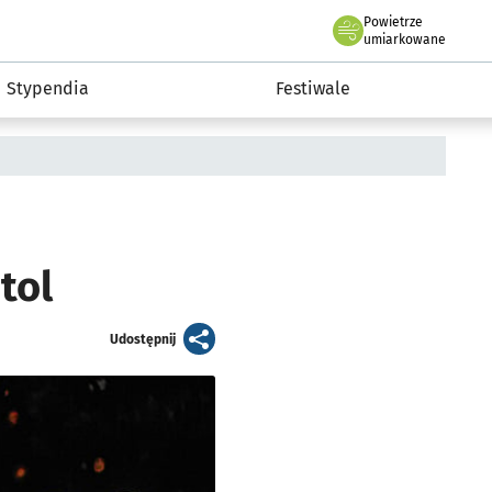
Powietrze
we Wrocławiu
Kultura
umiarkowane
Stypendia
Festiwale
tol
artykuł
Udostępnij