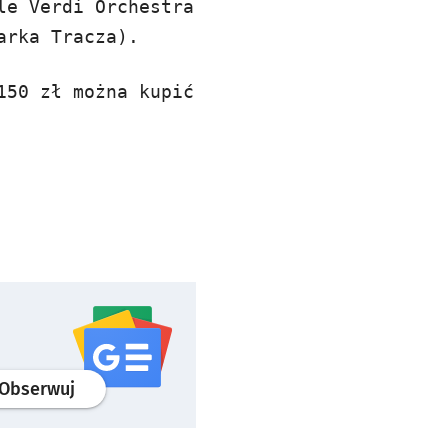
le Verdi Orchestra
arka Tracza).
150 zł można kupić
profil
google news
serwisu wroclaw.pl
Obserwuj