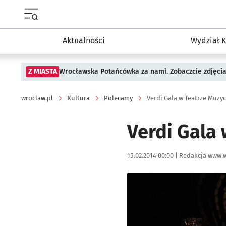
Menu główne portalu wroclaw.pl
Aktualności
Wydział K
Z MIASTA
Wrocławska Potańcówka za nami. Zobaczcie zdjęci
wroclaw.pl
Kultura
Polecamy
Verdi Gala w Teatrze Muzy
Verdi Gala
Data publikacji:
Autor:
15.02.2014 00:00 |
Redakcja www.w
Kliknij, aby powiększyć