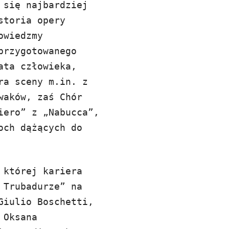
 się najbardziej
storia opery
owiedzmy
przygotowanego
ata człowieka,
ra sceny m.in. z
waków, zaś Chór
iero” z „Nabucca”,
och dążących do
 której kariera
 Trubadurze” na
Giulio Boschetti,
 Oksana