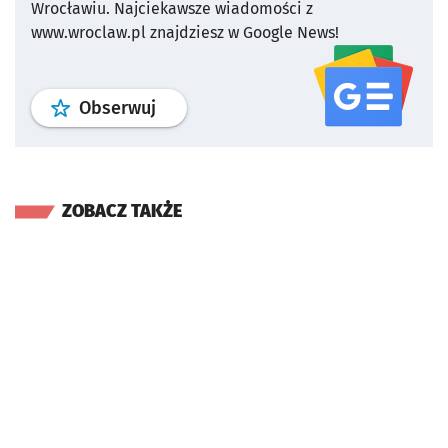
Wrocławiu.
Najciekawsze wiadomości z
www.wroclaw.pl znajdziesz w Google News!
profil
google news
serwisu wroclaw
Obserwuj
ZOBACZ TAKŻE