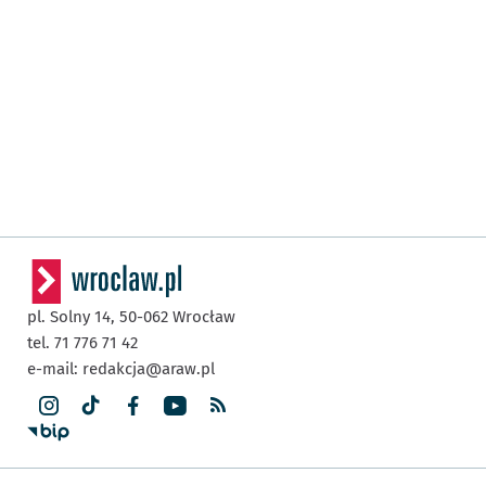
pl. Solny 14,
50-062
Wrocław
tel. 71 776 71 42
e-mail:
redakcja@araw.pl