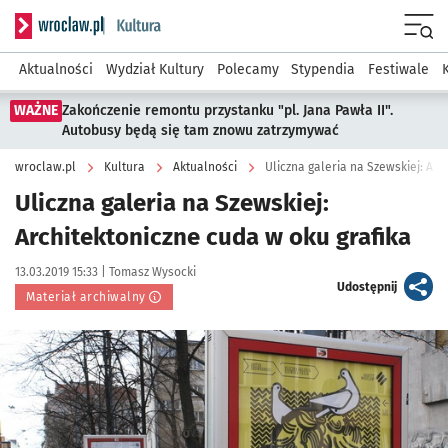
Serwis informacyjny wroclaw.pl podserwis: Kultura
Menu
Aktualności
Wydział Kultury
Polecamy
Stypendia
Festiwale
WAŻNE
Zakończenie remontu przystanku "pl. Jana Pawła II".
Autobusy będą się tam znowu zatrzymywać
wroclaw.pl
Kultura
Aktualności
Uliczna galeria na Szewskiej: Arc
Uliczna galeria na Szewskiej:
Architektoniczne cuda w oku grafika
Data publikacji:
Autor:
13.03.2019 15:33 |
Tomasz Wysocki
artykuł
Udostępnij
Materiał archiwalny
Kliknij, aby powiększyć