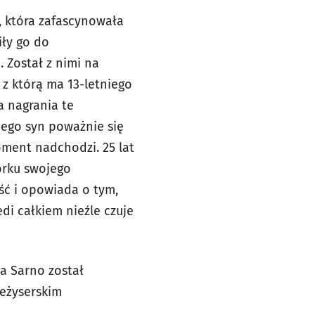
, która zafascynowała
iły go do
 Został z nimi na
, z którą ma 13-letniego
a nagrania te
jego syn poważnie się
oment nadchodzi. 25 lat
orku swojego
ść i opowiada o tym,
di całkiem nieźle czuje
a Sarno został
reżyserskim