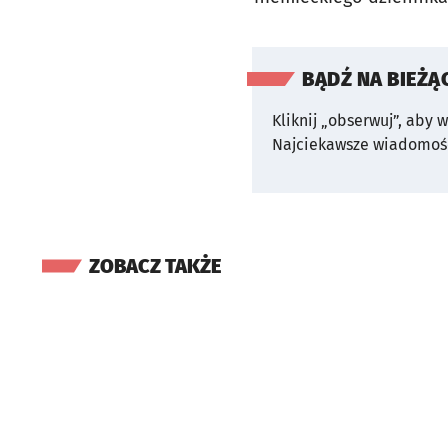
BĄDŹ NA BIEŻĄ
Kliknij „obserwuj”, aby 
Najciekawsze wiadomośc
ZOBACZ TAKŻE