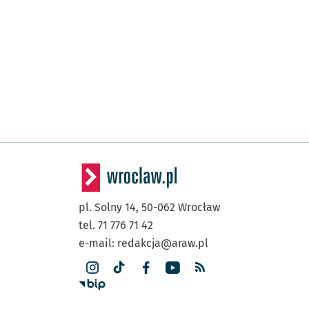
pl. Solny 14,
50-062
Wrocław
tel. 71 776 71 42
e-mail:
redakcja@araw.pl