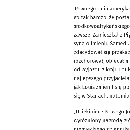
Pewnego dnia amerykań
go tak bardzo, że posta
środkowoafrykańskiego 
zawsze.
Zamieszkał z Pig
syna o imieniu Samedi.
zdecydował się przekaz
rozchorował, obiecał m
od wyjazdu z kraju Lou
najlepszego przyjaciel
jak Louis zmienił się p
się w Stanach, natomias
„Uciekinier z Nowego J
wyróżniony nagrodą głó
niemieckiego dziennika