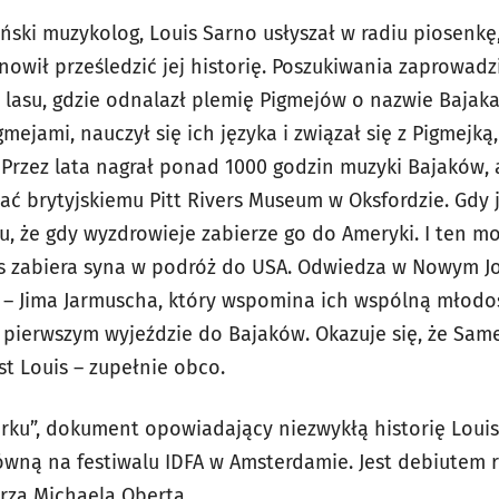
ski muzykolog, Louis Sarno usłyszał w radiu piosenkę
nowił prześledzić jej historię. Poszukiwania zaprowadz
lasu, gdzie odnalazł plemię Pigmejów o nazwie Bajaka.
mejami, nauczył się ich języka i związał się z Pigmejką
 Przez lata nagrał ponad 1000 godzin muzyki Bajaków, 
ać brytyjskiemu Pitt Rivers Museum w Oksfordzie. Gdy 
u, że gdy wyzdrowieje zabierze go do Ameryki. I ten m
is zabiera syna w podróż do USA. Odwiedza w Nowym J
a – Jima Jarmuscha, który wspomina ich wspólną młodo
o pierwszym wyjeździe do Bajaków. Okazuje się, że Same
t Louis – zupełnie obco.
orku”, dokument opowiadający niezwykłą historię Louis
wną na festiwalu IDFA w Amsterdamie. Jest debiutem 
rza Michaela Oberta.