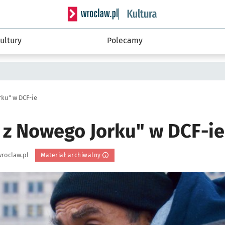
Serwis informacyjny wroclaw.pl podserwis: 
ultury
Polecamy
rku" w DCF-ie
r z Nowego Jorku" w DCF-ie
roclaw.pl
Materiał archiwalny