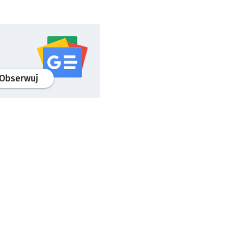
profil
google news
serwisu wroclaw.pl
Obserwuj