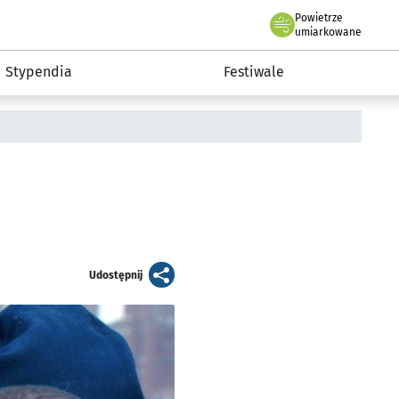
Powietrze
we Wrocławiu
Kultura
umiarkowane
Stypendia
Festiwale
artykuł
Udostępnij