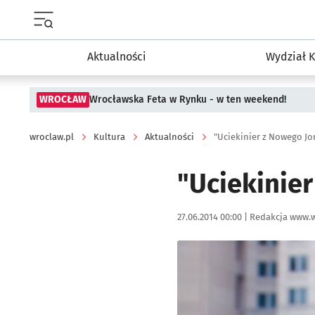
Menu główne portalu wroclaw.pl
Aktualności
Wydział K
WROCŁAW
Wrocławska Feta w Rynku - w ten weekend!
wroclaw.pl
Kultura
Aktualności
"Uciekinier z Nowego Jo
"Uciekinie
Data publikacji:
Autor:
27.06.2014 00:00 |
Redakcja www.w
Kliknij, aby powiększyć