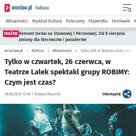
Serwis informacyjny wroclaw.pl podserwis: Kultura
Menu
Aktualności
Wydział Kultury
Polecamy
Stypendia
Festiwale
WAŻNE
Remont torów na Stawowej i Peronowej. Od 8 sierpnia
zmiany dla kierowców i pasażerów
wroclaw.pl
Kultura
Aktualności
Tylko dziś w Teatrze Lalek spekta
Tylko w czwartek, 26 czerwca, w
Teatrze Lalek spektakl grupy ROBIMY:
Czym jest czas?
Data publikacji:
Autor:
artykuł
26.06.2025 12:48 |
Tomasz Wysocki
Udostępnij
Kliknij, aby powiększyć