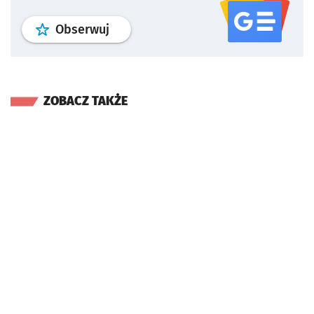
profil
google news
serwisu wroclaw
Obserwuj
ZOBACZ TAKŻE