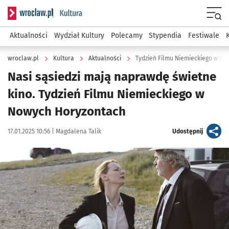
Serwis informacyjny wroclaw.pl podserwis: Kultura
Menu
Aktualności
Wydział Kultury
Polecamy
Stypendia
Festiwale
wroclaw.pl
Kultura
Aktualności
Tydzień Filmu Niemieckiego w N
Nasi sąsiedzi mają naprawdę świetne
kino. Tydzień Filmu Niemieckiego w
Nowych Horyzontach
Data publikacji:
Autor:
artykuł
17.01.2025 10:56 |
Magdalena Talik
Udostępnij
Kliknij, aby powiększyć