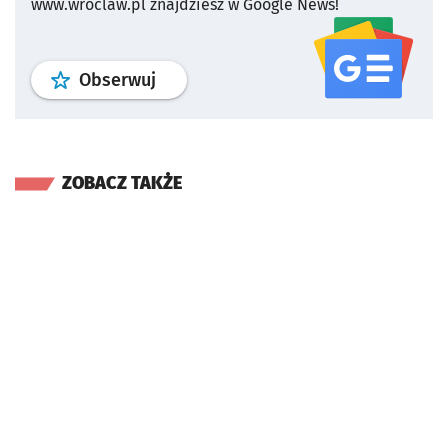
www.wroclaw.pl znajdziesz w Google News!
profil
google news
serwisu wroclaw
Obserwuj
ZOBACZ TAKŻE