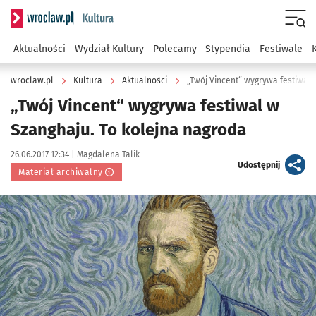
Serwis informacyjny wroclaw.pl podserwis: Kultura
Menu
Aktualności
Wydział Kultury
Polecamy
Stypendia
Festiwale
wroclaw.pl
Kultura
Aktualności
„Twój Vincent“ wygrywa festiwal 
„Twój Vincent“ wygrywa festiwal w
Szanghaju. To kolejna nagroda
Data publikacji:
Autor:
26.06.2017 12:34 |
Magdalena Talik
artykuł
Udostępnij
Materiał archiwalny
Kliknij, aby powiększyć