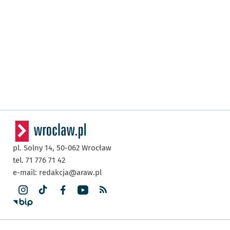
pl. Solny 14,
50-062
Wrocław
tel. 71 776 71 42
e-mail:
redakcja@araw.pl