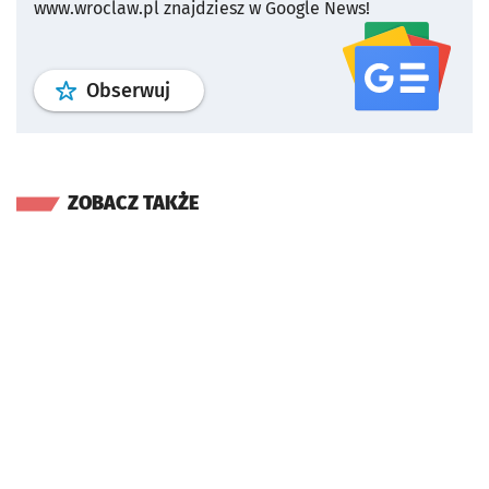
www.wroclaw.pl znajdziesz w Google News!
profil
google news
serwisu wroclaw
Obserwuj
ZOBACZ TAKŻE