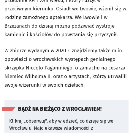
przełomie XVI i XVII wieku, i który ruszył w
przeciwnym kierunku. Osiadł we Lwowie, wżenił się w
rodzinę zamożnego aptekarza. We Lwowie i w
Brzeżanach do dzisiaj można podziwiać wystroje
kamienic i kościołów do powstania się przyczynił.
W zbiorze wydanym w 2020 r. znajdziemy także m.in.
opowieści o wrocławskich występach genialnego
skrzypka Niccolo Paganiniego, o zamachu na cesarza
Niemiec Wilhelma II, oraz o artystach, którzy utrwalili
swoje wizerunki w swoich dziełach.
BĄDŹ NA BIEŻĄCO Z WROCŁAWIEM!
Kliknij „obserwuj”, aby wiedzieć, co dzieje się we
Wrocławiu.
Najciekawsze wiadomości z