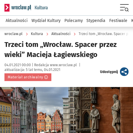
Serwis informacyjny wroclaw.pl podserwis: Kultura
Menu
Aktualności
Wydział Kultury
Polecamy
Stypendia
Festiwale
wroclaw.pl
Kultura
Aktualności
Trzeci tom „Wrocław. Spacer prze
Trzeci tom „Wrocław. Spacer przez
wieki” Macieja Łagiewskiego
Data publikacji:
Autor:
04.01.2021 00:00 |
Redakcja www.wroclaw.pl
|
aktualizacja:
5 lat temu, 04.01.2021
artykuł
Udostępnij
Materiał archiwalny
Kliknij, aby powiększyć