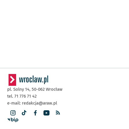
pl. Solny 14,
50-062
Wrocław
tel. 71 776 71 42
e-mail:
redakcja@araw.pl