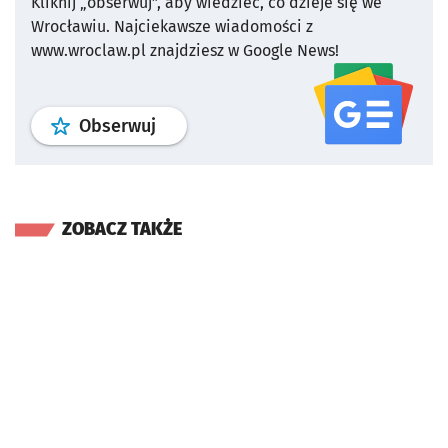
Kliknij „obserwuj”, aby wiedzieć, co dzieje się we
Wrocławiu.
Najciekawsze wiadomości z
www.wroclaw.pl znajdziesz w Google News!
profil
google news
serwisu wroclaw
Obserwuj
ZOBACZ TAKŻE