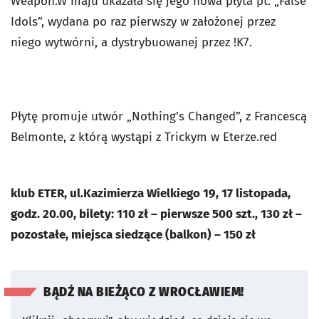
Weapon.W maju ukazała się jego nowa płyta pt. „False
Idols”, wydana po raz pierwszy w założonej przez
niego wytwórni, a dystrybuowanej przez !K7.
Płytę promuje utwór „Nothing’s Changed”, z Francescą
Belmonte, z którą wystąpi z Trickym w Eterze.red
klub ETER, ul.Kazimierza Wielkiego 19, 17 listopada,
godz. 20.00, bilety: 110 zł – pierwsze 500 szt., 130 zł –
pozostałe, miejsca siedzące (balkon) – 150 zł
BĄDŹ NA BIEŻĄCO Z WROCŁAWIEM!