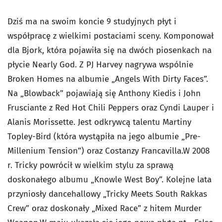
Dziś ma na swoim koncie 9 studyjnych płyt i
współpracę z wielkimi postaciami sceny. Komponował
dla Bjork, która pojawiła się na dwóch piosenkach na
płycie Nearly God. Z PJ Harvey nagrywa wspólnie
Broken Homes na albumie „Angels With Dirty Faces”.
Na „Blowback” pojawiają się Anthony Kiedis i John
Frusciante z Red Hot Chili Peppers oraz Cyndi Lauper i
Alanis Morissette. Jest odkrywcą talentu Martiny
Topley-Bird (która wystąpiła na jego albumie „Pre-
Millenium Tension”) oraz Costanzy Francavilla.W 2008
r. Tricky powrócił w wielkim stylu za sprawą
doskonałego albumu „Knowle West Boy”. Kolejne lata
przyniosły dancehallowy „Tricky Meets South Rakkas
Crew” oraz doskonały „Mixed Race” z hitem Murder