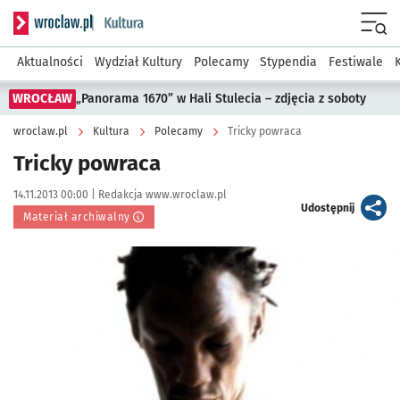
Serwis informacyjny wroclaw.pl podserwis: Kultura
Menu
Aktualności
Wydział Kultury
Polecamy
Stypendia
Festiwale
WROCŁAW
„Panorama 1670” w Hali Stulecia – zdjęcia z soboty
wroclaw.pl
Kultura
Polecamy
Tricky powraca
Tricky powraca
Data publikacji:
Autor:
14.11.2013 00:00 |
Redakcja www.wroclaw.pl
artykuł
Udostępnij
Materiał archiwalny
Kliknij, aby powiększyć