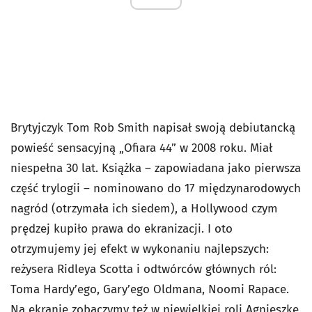
Brytyjczyk Tom Rob Smith napisał swoją debiutancką
powieść sensacyjną „Ofiara 44” w 2008 roku. Miał
niespełna 30 lat. Książka – zapowiadana jako pierwsza
część trylogii – nominowano do 17 międzynarodowych
nagród (otrzymała ich siedem), a Hollywood czym
prędzej kupiło prawa do ekranizacji. I oto
otrzymujemy jej efekt w wykonaniu najlepszych:
reżysera Ridleya Scotta i odtwórców głównych ról:
Toma Hardy’ego, Gary’ego Oldmana, Noomi Rapace.
Na ekranie zobaczymy też w niewielkiej roli Agnieszkę