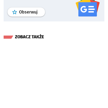
profil
google news
serwisu wroclaw
Obserwuj
ZOBACZ TAKŻE