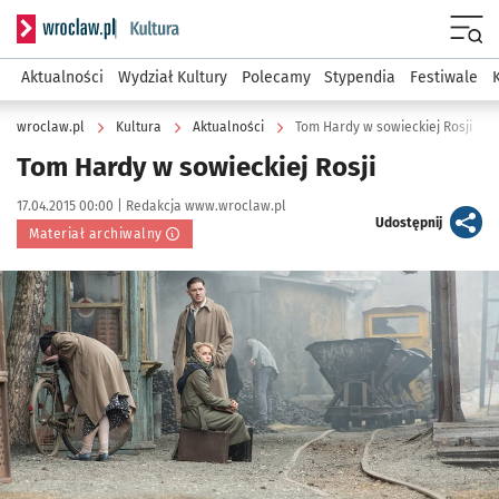
Serwis informacyjny wroclaw.pl podserwis: Kultura
Menu
Aktualności
Wydział Kultury
Polecamy
Stypendia
Festiwale
wroclaw.pl
Kultura
Aktualności
Tom Hardy w sowieckiej Rosji
Tom Hardy w sowieckiej Rosji
Data publikacji:
Autor:
17.04.2015 00:00 |
Redakcja www.wroclaw.pl
artykuł
Udostępnij
Materiał archiwalny
Kliknij, aby powiększyć