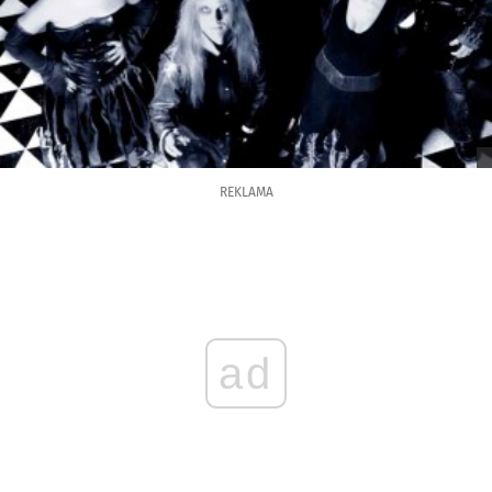
REKLAMA
ad