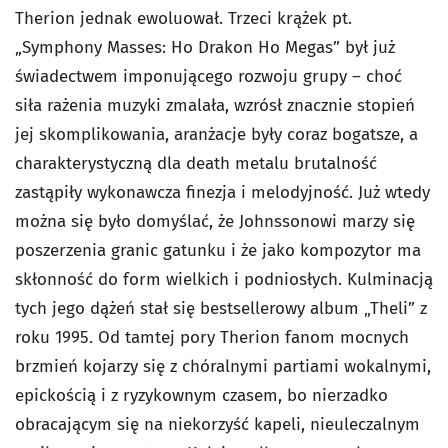
Therion jednak ewoluował. Trzeci krążek pt.
„Symphony Masses: Ho Drakon Ho Megas” był już
świadectwem imponującego rozwoju grupy – choć
siła rażenia muzyki zmalała, wzrósł znacznie stopień
jej skomplikowania, aranżacje były coraz bogatsze, a
charakterystyczną dla death metalu brutalność
zastąpiły wykonawcza finezja i melodyjność. Już wtedy
można się było domyślać, że Johnssonowi marzy się
poszerzenia granic gatunku i że jako kompozytor ma
skłonność do form wielkich i podniosłych. Kulminacją
tych jego dążeń stał się bestsellerowy album „Theli” z
roku 1995. Od tamtej pory Therion fanom mocnych
brzmień kojarzy się z chóralnymi partiami wokalnymi,
epickością i z ryzykownym czasem, bo nierzadko
obracającym się na niekorzyść kapeli, nieuleczalnym