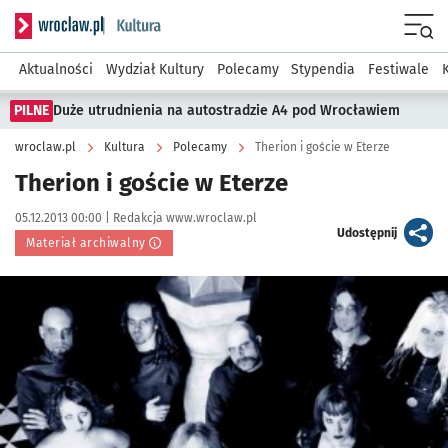
Serwis informacyjny wroclaw.pl podserwis: Kultura
Menu
Aktualności
Wydział Kultury
Polecamy
Stypendia
Festiwale
PILNE
Duże utrudnienia na autostradzie A4 pod Wrocławiem
wroclaw.pl
Kultura
Polecamy
Therion i goście w Eterze
Therion i goście w Eterze
Data publikacji:
Autor:
05.12.2013 00:00 |
Redakcja www.wroclaw.pl
artykuł
Udostępnij
Materiał archiwalny
Kliknij, aby powiększyć