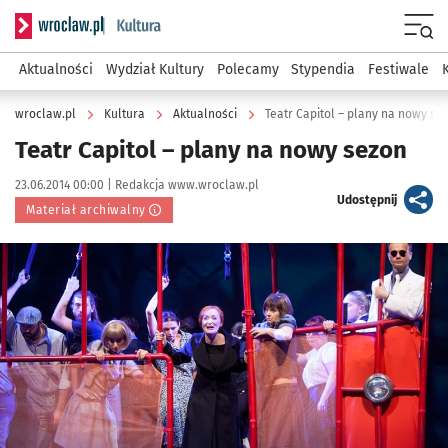
Serwis informacyjny wroclaw.pl podserwis: Kultura
Menu
Aktualności
Wydział Kultury
Polecamy
Stypendia
Festiwale
wroclaw.pl
Kultura
Aktualności
Teatr Capitol – plany na nowy se
Teatr Capitol – plany na nowy sezon
Data publikacji:
Autor:
23.06.2014 00:00 |
Redakcja www.wroclaw.pl
artykuł
Udostępnij
Materiał archiwalny
Kliknij, aby powiększyć