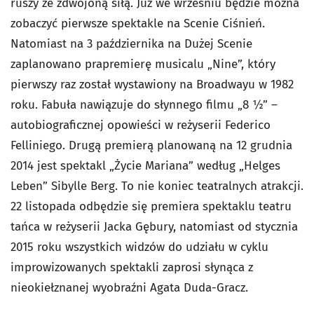
ruszy ze zdwojoną siłą. Już we wrześniu będzie można
zobaczyć pierwsze spektakle na Scenie Ciśnień.
Natomiast na 3 października na Dużej Scenie
zaplanowano prapremierę musicalu „Nine”, który
pierwszy raz został wystawiony na Broadwayu w 1982
roku. Fabuła nawiązuje do słynnego filmu „8 ½” –
autobiograficznej opowieści w reżyserii Federico
Felliniego. Drugą premierą planowaną na 12 grudnia
2014 jest spektakl „Życie Mariana” według „Helges
Leben” Sibylle Berg. To nie koniec teatralnych atrakcji.
22 listopada odbędzie się premiera spektaklu teatru
tańca w reżyserii Jacka Gębury, natomiast od stycznia
2015 roku wszystkich widzów do udziału w cyklu
improwizowanych spektakli zaprosi słynąca z
nieokiełznanej wyobraźni Agata Duda-Gracz.