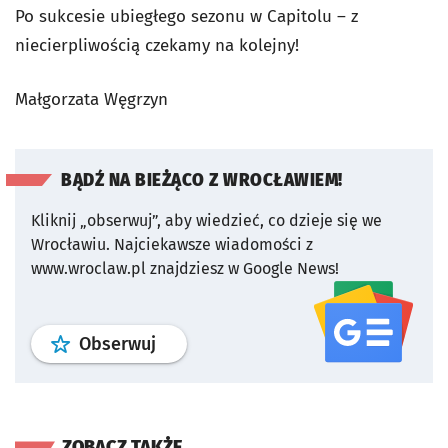
Po sukcesie ubiegłego sezonu w Capitolu – z
niecierpliwością czekamy na kolejny!
Małgorzata Węgrzyn
BĄDŹ NA BIEŻĄCO Z WROCŁAWIEM!
Kliknij „obserwuj”, aby wiedzieć, co dzieje się we
Wrocławiu.
Najciekawsze wiadomości z
www.wroclaw.pl znajdziesz w Google News!
profil
google news
serwisu wroclaw
Obserwuj
ZOBACZ TAKŻE