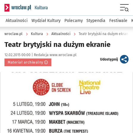
Serwis informacyjny wroclaw.pl podserwis: Kultura
Menu
Aktualności
Wydział Kultury
Polecamy
Stypendia
Festiwale
wroclaw.pl
Kultura
Aktualności
Teatr brytyjski na dużym ekranie
Teatr brytyjski na dużym ekranie
Data publikacji:
Autor:
12.02.2015 00:00 |
Redakcja www.wroclaw.pl
artykuł
Udostępnij
Materiał archiwalny
Kliknij, aby powiększyć