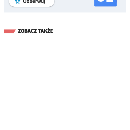
profil
google news
serwisu wroclaw
Obserwuj
ZOBACZ TAKŻE