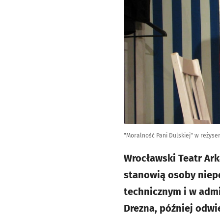
"Moralność Pani Dulskiej" w reżyser
Wrocławski Teatr Ark
stanowią osoby niep
technicznym i w admi
Drezna, później odwi