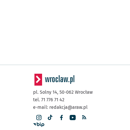
pl. Solny 14,
50-062
Wrocław
tel. 71 776 71 42
e-mail:
redakcja@araw.pl