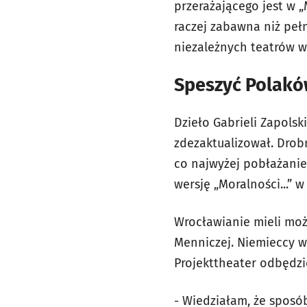
przerażającego jest w „
raczej zabawna niż peł
niezależnych teatrów w
Speszyć Polakó
Dzieło Gabrieli Zapolsk
zdezaktualizował. Drob
co najwyżej pobłażanie
wersję „Moralności...” w
Wrocławianie mieli możl
Menniczej. Niemieccy w
Projekttheater odbędzie
- Wiedziałam, że sposó