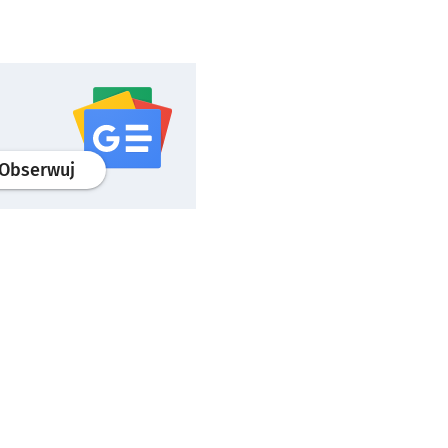
profil
google news
serwisu wroclaw.pl
Obserwuj