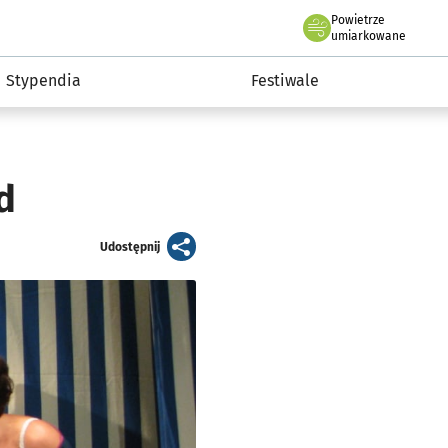
Powietrze
we Wrocławiu
Kultura
umiarkowane
Stypendia
Festiwale
d
artykuł
Udostępnij