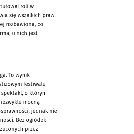
tułowej roli w
wia się wszelkich praw,
zej rozbawiona, co
rmą, u nich jest
ga. To wynik
estiżowym festiwalu
 spektakl, o którym
, niezwykle mocną
osprawności, jednak nie
lności. Bez ogródek
rzuconych przez