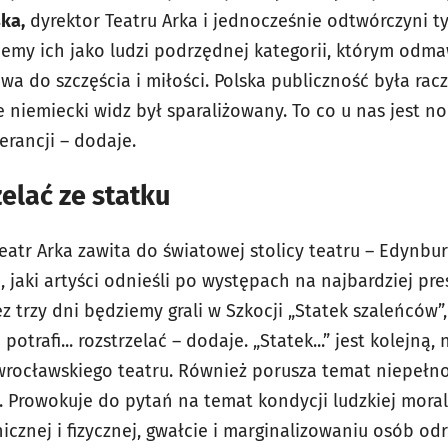
ka,
dyrektor Teatru Arka i jednocześnie odtwórczyni ty
zujemy ich jako ludzi podrzędnej kategorii, którym odma
a do szczęścia i miłości. Polska publiczność była rac
e niemiecki widz był sparaliżowany. To co u nas jest no
erancji – dodaje.
elać ze statku
atr Arka zawita do światowej stolicy teatru – Edynbur
 jaki artyści odnieśli po występach na najbardziej pr
z trzy dni będziemy grali w Szkocji „Statek szaleńców”,
potrafi... rozstrzelać – dodaje. „Statek...” jest kolejną
wrocławskiego teatru. Również porusza temat niepełn
ą. Prowokuje do pytań na temat kondycji ludzkiej mora
cznej i fizycznej, gwałcie i marginalizowaniu osób od