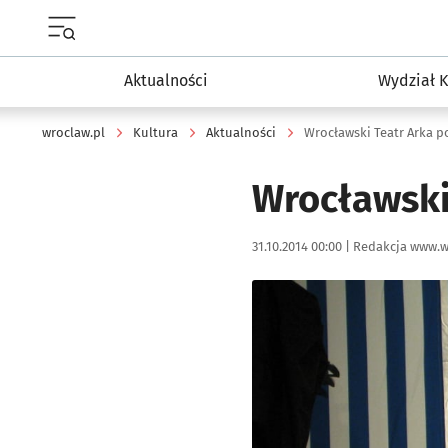
Menu główne portalu wroclaw.pl
Aktualności
Wydział K
wroclaw.pl
Kultura
Aktualności
Wrocławski Teatr Arka p
Wrocławski
Data publikacji:
Autor:
31.10.2014 00:00 |
Redakcja www.w
Kliknij, aby powiększyć