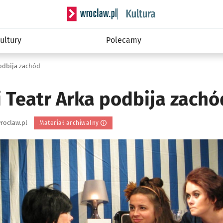
Serwis informacyjny wroclaw.pl podserwis: 
ultury
Polecamy
odbija zachód
 Teatr Arka podbija zachó
roclaw.pl
Materiał archiwalny