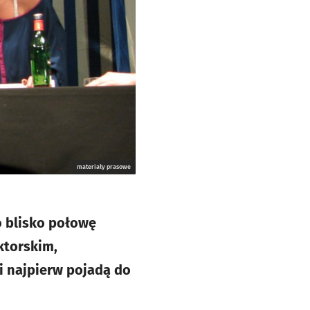
materiały prasowe
o blisko połowę
ktorskim,
i najpierw pojadą do