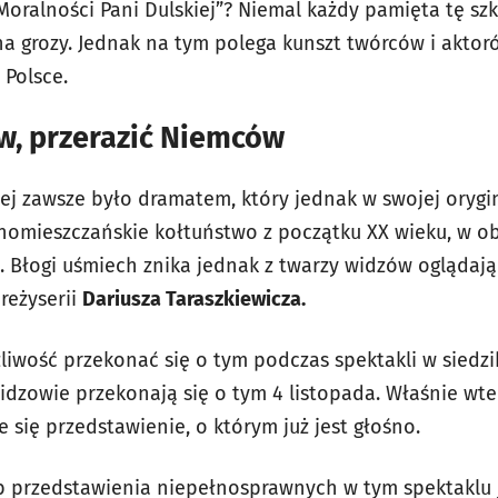
Moralności Pani Dulskiej”? Niemal każdy pamięta tę szk
na grozy. Jednak na tym polega kunszt twórców i aktor
 Polsce.
w, przerazić Niemców
iej zawsze było dramatem, który jednak w swojej orygi
nomieszczańskie kołtuństwo z początku XX wieku, w o
. Błogi uśmiech znika jednak z twarzy widzów ogląda
 reżyserii
Dariusza Taraszkiewicza.
iwość przekonać się o tym podczas spektakli w siedzib
idzowie przekonają się o tym 4 listopada. Właśnie wt
 się przedstawienie, o którym już jest głośno.
b przedstawienia niepełnosprawnych w tym spektaklu 