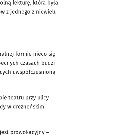
olną lekturę, która była
ów z jednego z niewielu
nalnej formie nieco się
becnych czasach budzi
jących uwspółcześnioną
ie teatru przy ulicy
edy w drezneńskim
jest prowokacyjny –