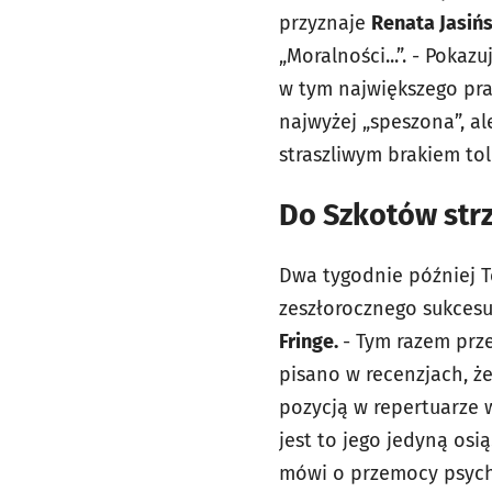
przyznaje
Renata Jasińs
„Moralności...”. - Poka
w tym największego praw
najwyżej „speszona”, al
straszliwym brakiem tol
Do Szkotów strz
Dwa tygodnie później Te
zeszłorocznego sukcesu,
Fringe.
- Tym razem prze
pisano w recenzjach, że 
pozycją w repertuarze 
jest to jego jedyną osi
mówi o przemocy psychi