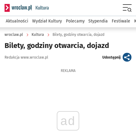
Serwis informacyjny wroclaw.pl podserwis: Kultura
Menu
Aktualności
Wydział Kultury
Polecamy
Stypendia
Festiwale
wroclaw.pl
Kultura
Bilety, godziny otwarcia, dojazd
Bilety, godziny otwarcia, dojazd
Autor:
artykuł
Redakcja www.wroclaw.pl
Udostępnij
REKLAMA
ad