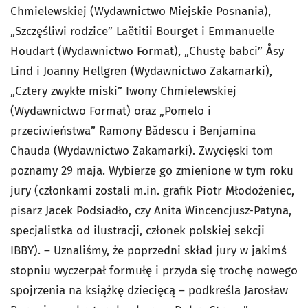
Chmielewskiej (Wydawnictwo Miejskie Posnania),
„Szczęśliwi rodzice” Laëtitii Bourget i Emmanuelle
Houdart (Wydawnictwo Format), „Chustę babci” Åsy
Lind i Joanny Hellgren (Wydawnictwo Zakamarki),
„Cztery zwykłe miski” Iwony Chmielewskiej
(Wydawnictwo Format) oraz „Pomelo i
przeciwieństwa” Ramony Bădescu i Benjamina
Chauda (Wydawnictwo Zakamarki). Zwycięski tom
poznamy 29 maja. Wybierze go zmienione w tym roku
jury (członkami zostali m.in. grafik Piotr Młodożeniec,
pisarz Jacek Podsiadło, czy Anita Wincencjusz-Patyna,
specjalistka od ilustracji, członek polskiej sekcji
IBBY). – Uznaliśmy, że poprzedni skład jury w jakimś
stopniu wyczerpał formułę i przyda się trochę nowego
spojrzenia na książkę dziecięcą – podkreśla Jarosław