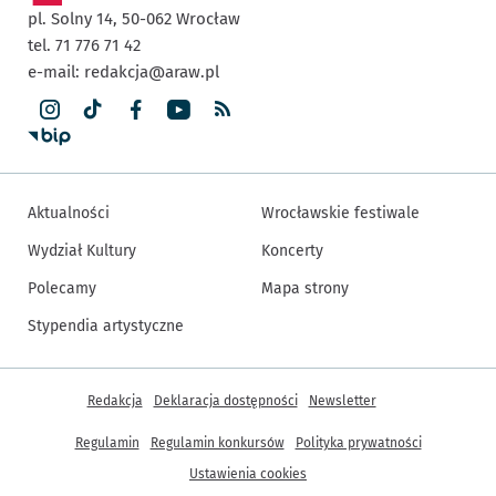
pl. Solny 14,
50-062
Wrocław
tel. 71 776 71 42
e-mail:
redakcja@araw.pl
Aktualności
Wrocławskie festiwale
Wydział Kultury
Koncerty
Polecamy
Mapa strony
Stypendia artystyczne
Inne informacje
Redakcja
Deklaracja dostępności
Newsletter
Regulamin
Regulamin konkursów
Polityka prywatności
Ustawienia cookies