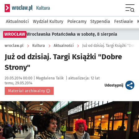
Serwis informacyjny wroclaw.pl podserwis: Kultura
Menu
Aktualności
Wydział Kultury
Polecamy
Stypendia
Festiwale
WROCŁAW
Wrocławska Potańcówka w sobotę, 8 sierpnia
wroclaw.pl
Kultura
Aktualności
Już od dzisiaj. Targi Książki "Dobr
Już od dzisiaj. Targi Książki "Dobre
Strony"
Data publikacji:
Autor:
20.05.2014 00:00 |
Magdalena Talik
|
aktualizacja:
12 lat
temu, 29.05.2014
artykuł
Udostępnij
Materiał archiwalny
Kliknij, aby powiększyć