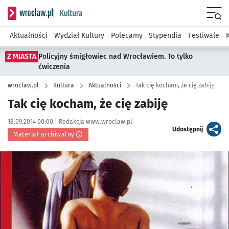
Serwis informacyjny wroclaw.pl podserwis: Kultura
Menu
Aktualności
Wydział Kultury
Polecamy
Stypendia
Festiwale
Z MIASTA
Policyjny śmigłowiec nad Wrocławiem. To tylko
ćwiczenia
wroclaw.pl
Kultura
Aktualności
Tak cię kocham, że cię zabiję
Tak cię kocham, że cię zabiję
Data publikacji:
Autor:
18.09.2014 00:00 |
Redakcja www.wroclaw.pl
artykuł
Udostępnij
Materiał archiwalny
Kliknij, aby powiększyć