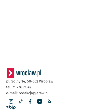
pl. Solny 14,
50-062
Wrocław
tel. 71 776 71 42
e-mail:
redakcja@araw.pl