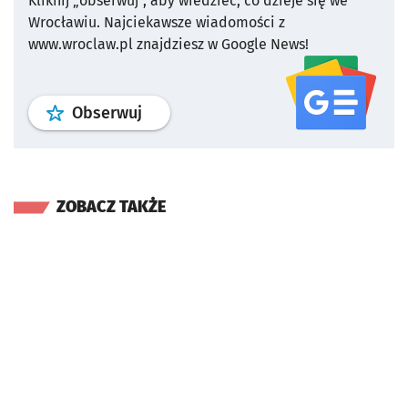
Kliknij „obserwuj”, aby wiedzieć, co dzieje się we
Wrocławiu.
Najciekawsze wiadomości z
www.wroclaw.pl znajdziesz w Google News!
profil
google news
serwisu wroclaw
Obserwuj
ZOBACZ TAKŻE