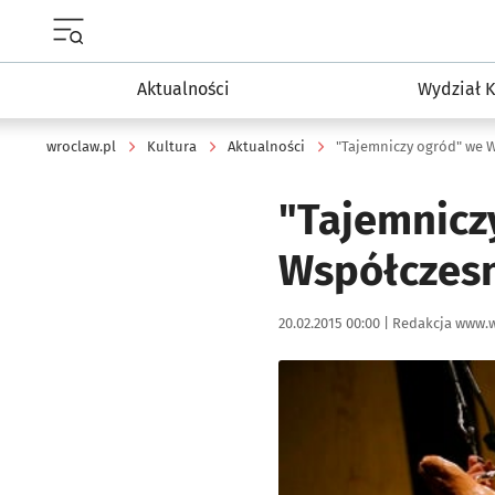
Menu główne portalu wroclaw.pl
Aktualności
Wydział K
wroclaw.pl
Kultura
Aktualności
"Tajemniczy ogród" we 
"Tajemnicz
Współczes
Data publikacji:
Autor:
20.02.2015 00:00 |
Redakcja www.w
Kliknij, aby powiększyć