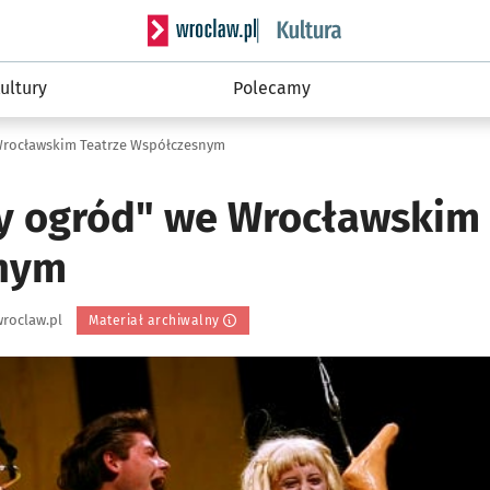
Serwis informacyjny wroclaw.pl podserwis: 
ultury
Polecamy
Wrocławskim Teatrze Współczesnym
y ogród" we Wrocławskim 
nym
roclaw.pl
Materiał archiwalny