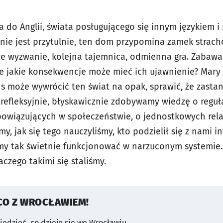
fia do Anglii, świata posługującego się innym językiem i
ie jest przytulnie, ten dom przypomina zamek strach
e wyzwanie, kolejna tajemnica, odmienna gra. Zabaw
le jakie konsekwencje może mieć ich ujawnienie? Mary p
ans może wywrócić ten świat na opak, sprawić, że zast
zrefleksyjnie, błyskawicznie zdobywamy wiedzę o regu
owiązujących w społeczeństwie, o jednostkowych rela
y, jak się tego nauczyliśmy, kto podzielił się z nami in
iśmy tak świetnie funkcjonować w narzuconym systemie.
aczego takimi się staliśmy.
CO Z WROCŁAWIEM!
wiedzieć, co dzieje się we Wrocławiu.