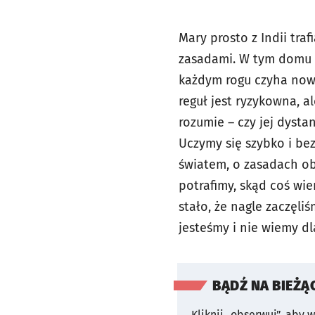
Mary prosto z Indii tra
zasadami. W tym domu n
każdym rogu czyha now
reguł jest ryzykowna, a
rozumie – czy jej dyst
Uczymy się szybko i be
światem, o zasadach ob
potrafimy, skąd coś wiem
stało, że nagle zaczęl
jesteśmy i nie wiemy dl
BĄDŹ NA BIEŻĄ
Kliknij „obserwuj”, aby 