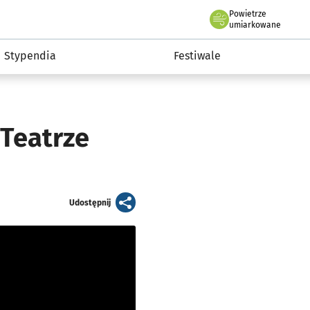
Powietrze
we Wrocławiu
Kultura
umiarkowane
Stypendia
Festiwale
Teatrze
artykuł
Udostępnij