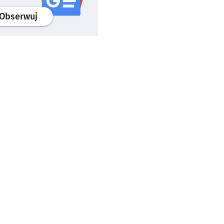
profil
google news
serwisu wroclaw.pl
Obserwuj