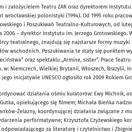
rem i założycielem Teatru ZAR oraz dyrektorem Instytutu
t wrocławskiej polonistyki (1994). Od 1995 roku prac
towskiego i Poszukiwań Teatralno-Kulturowych, od lute
a 2006 – dyrektor Instytutu im. Jerzego Grotowskiego. 
rcy teatralnego, znajdują się najstarsze formy muzyki r
ołów wschodnich. Poszukiwania te stały się punktem w
eciństwa” oraz spektaklu „Armine, sister”. Prace Teatru 
w: Niemczech, Wielkiej Brytanii, Włoszech, Brazylii, In
ęki jego inicjatywie UNESCO ogłosiło rok 2009 Rokiem G
oordynować działania ośmiu kuratorów: Ewy Michnik, o
Gutka, opiekującego się filmem; Michała Bieńka nadzo
Franków-Żelazny, koordynującej działania związane z m
darzenia performatywne; Krzysztofa Czyżewskiego kon
a odpowiadającego za literaturę i czytelnictwo i Zbig