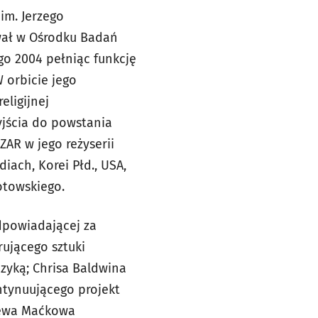
 im. Jerzego
ował w Ośrodku Badań
go 2004 pełniąc funkcję
W orbicie jego
eligijnej
yjścia do powstania
ZAR w jego reżyserii
diach, Korei Płd., USA,
rotowskiego.
dpowiadającej za
rującego sztuki
uzyką; Chrisa Baldwina
tynuującego projekt
niewa Maćkowa