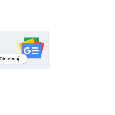
profil
google news
serwisu wroclaw.pl
Obserwuj