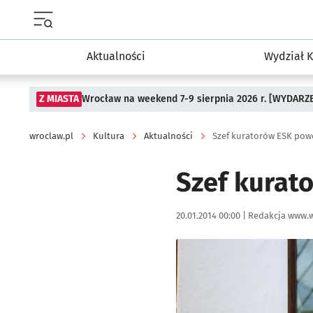
Menu główne portalu wroclaw.pl
Aktualności
Wydział K
Z MIASTA
Wrocław na weekend 7-9 sierpnia 2026 r. [WYDARZ
wroclaw.pl
Kultura
Aktualności
Szef kuratorów ESK pow
Szef kurat
Data publikacji:
Autor:
20.01.2014 00:00 |
Redakcja www.w
Kliknij, aby powiększyć