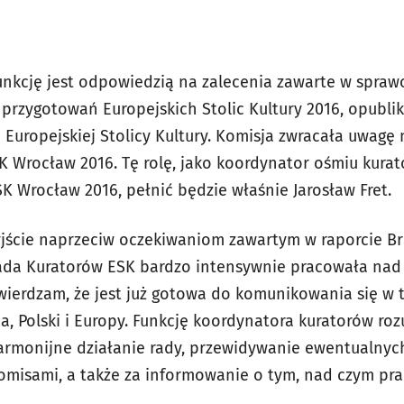
unkcję jest odpowiedzią na zalecenia zawarte w spraw
przygotowań Europejskich Stolic Kultury 2016, opubl
Europejskiej Stolicy Kultury. Komisja zwracała uwagę
SK Wrocław 2016. Tę rolę, jako koordynator ośmiu kur
K Wrocław 2016, pełnić będzie właśnie Jarosław Fret.
jście naprzeciw oczekiwaniom zawartym w raporcie Br
 Rada Kuratorów ESK bardzo intensywnie pracowała nad
ierdzam, że jest już gotowa do komunikowania się w 
, Polski i Europy. Funkcję koordynatora kuratorów ro
rmonijne działanie rady, przewidywanie ewentualnych
misami, a także za informowanie o tym, nad czym pra