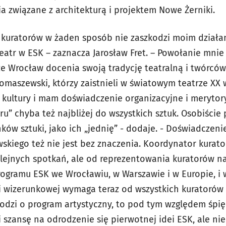
a związane z architekturą i projektem Nowe Żerniki.
 kuratorów w żaden sposób nie zaszkodzi moim działa
atr w ESK – zaznacza Jarosław Fret. – Powołanie mnie
że Wrocław docenia swoją tradycję teatralną i twórców 
omaszewski, którzy zaistnieli w światowym teatrze XX 
ę kultury i mam doświadczenie organizacyjne i merytor
u” chyba też najbliżej do wszystkich sztuk. Osobiście
ków sztuki, jako ich „jednię” - dodaje. - Doświadczeni
wskiego też nie jest bez znaczenia. Koordynator kurat
lejnych spotkań, ale od reprezentowania kuratorów n
ogramu ESK we Wrocławiu, w Warszawie i w Europie, i
j i wizerunkowej wymaga teraz od wszystkich kuratorów
hodzi o program artystyczny, to pod tym względem śpię
 szansę na odrodzenie się pierwotnej idei ESK, ale nie