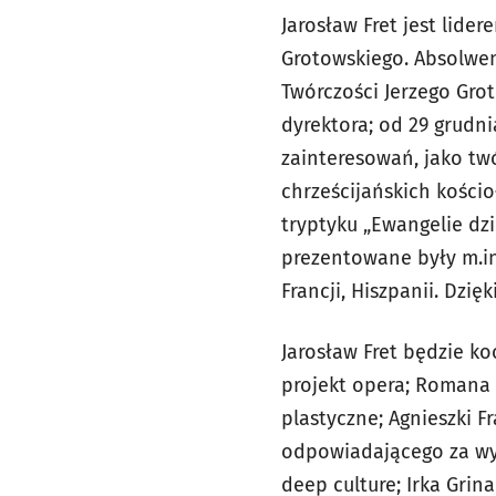
Jarosław Fret jest lide
Grotowskiego. Absolwen
Twórczości Jerzego Gro
dyrektora; od 29 grudni
zainteresowań, jako twó
chrześcijańskich kości
tryptyku „Ewangelie dzi
prezentowane były m.in. 
Francji, Hiszpanii. Dzi
Jarosław Fret będzie k
projekt opera; Romana 
plastyczne; Agnieszki 
odpowiadającego za wy
deep culture; Irka Grin