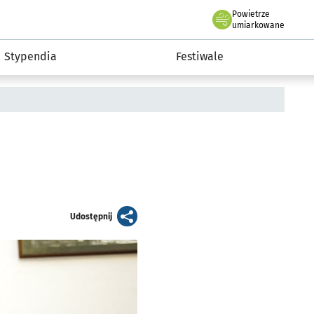
Powietrze
we Wrocławiu
Kultura
umiarkowane
Stypendia
Festiwale
artykuł
Udostępnij