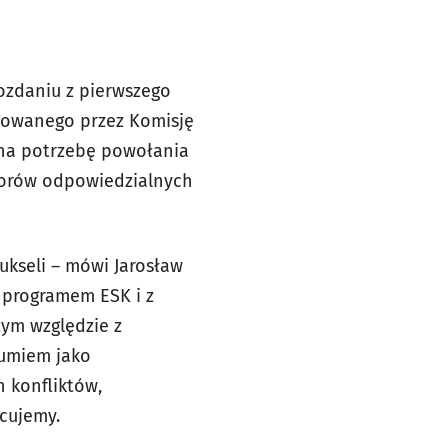
ozdaniu z pierwszego
ikowanego przez Komisję
 na potrzebę powołania
atorów odpowiedzialnych
ukseli – mówi Jarosław
 programem ESK i z
tym względzie z
zumiem jako
 konfliktów,
cujemy.