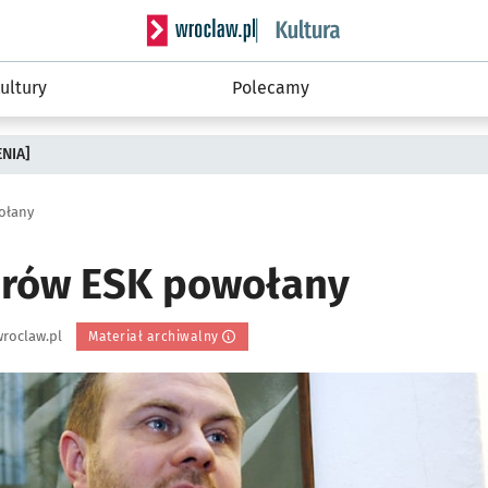
Serwis informacyjny wroclaw.pl podserwis: 
ultury
Polecamy
ENIA]
ołany
orów ESK powołany
roclaw.pl
Materiał archiwalny