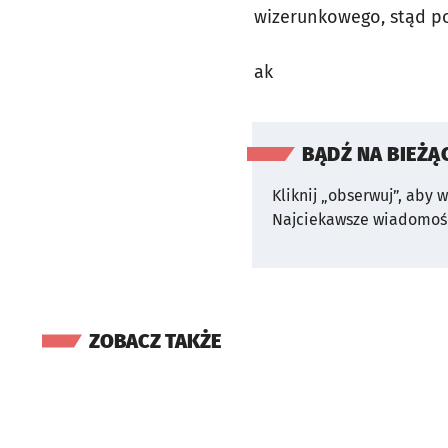
wizerunkowego, stąd po
ak
BĄDŹ NA BIEŻĄ
Kliknij „obserwuj”, aby 
Najciekawsze wiadomośc
ZOBACZ TAKŻE