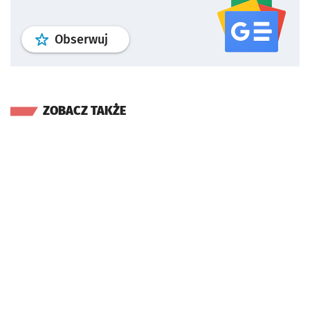
profil
google news
serwisu wroclaw
Obserwuj
ZOBACZ TAKŻE