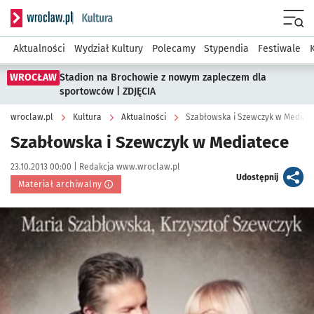
Serwis informacyjny wroclaw.pl podserwis: Kultura
Menu
Aktualności
Wydział Kultury
Polecamy
Stypendia
Festiwale
WROCŁAW
Stadion na Brochowie z nowym zapleczem dla
sportowców | ZDJĘCIA
wroclaw.pl
Kultura
Aktualności
Szabłowska i Szewczyk w Mediat
Szabłowska i Szewczyk w Mediatece
Data publikacji:
Autor:
23.10.2013 00:00 |
Redakcja www.wroclaw.pl
artykuł
Udostępnij
Materiał archiwalny
Kliknij, aby powiększyć