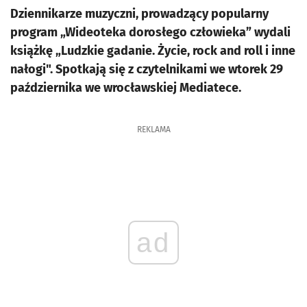
Dziennikarze muzyczni, prowadzący popularny
program „Wideoteka dorosłego człowieka” wydali
książkę „Ludzkie gadanie. Życie, rock and roll i inne
nałogi". Spotkają się z czytelnikami we wtorek 29
października we wrocławskiej Mediatece.
REKLAMA
ad