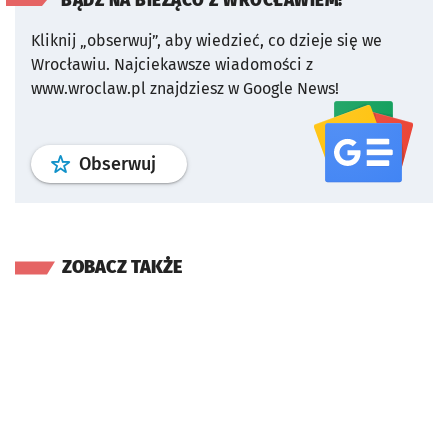
BĄDŹ NA BIEŻĄCO Z WROCŁAWIEM!
Kliknij „obserwuj”, aby wiedzieć, co dzieje się we
Wrocławiu.
Najciekawsze wiadomości z
www.wroclaw.pl znajdziesz w Google News!
profil
google news
serwisu wroclaw
Obserwuj
ZOBACZ TAKŻE