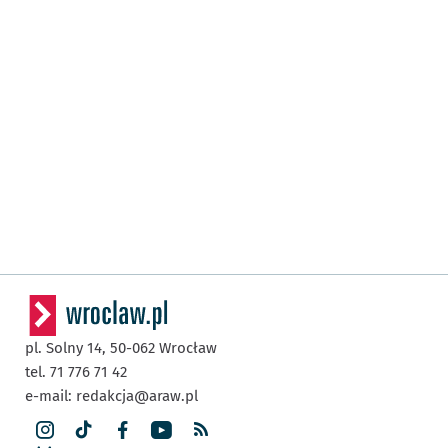
pl. Solny 14,
50-062
Wrocław
tel. 71 776 71 42
e-mail:
redakcja@araw.pl