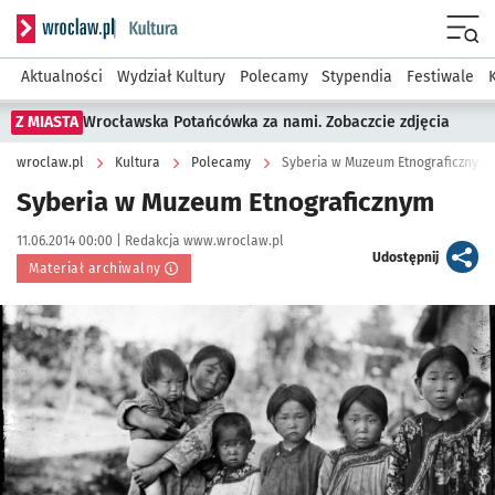
Serwis informacyjny wroclaw.pl podserwis: Kultura
Menu
Aktualności
Wydział Kultury
Polecamy
Stypendia
Festiwale
Z MIASTA
Wrocławska Potańcówka za nami. Zobaczcie zdjęcia
wroclaw.pl
Kultura
Polecamy
Syberia w Muzeum Etnograficznym
Syberia w Muzeum Etnograficznym
Data publikacji:
Autor:
11.06.2014 00:00 |
Redakcja www.wroclaw.pl
artykuł
Udostępnij
Materiał archiwalny
Kliknij, aby powiększyć