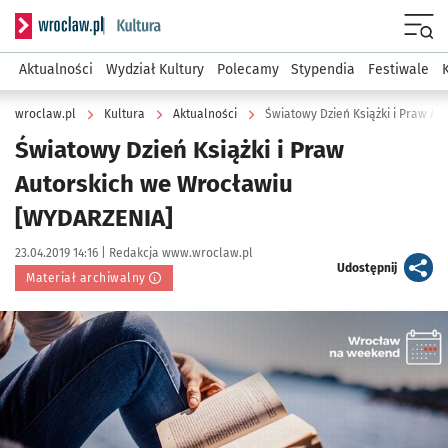
Serwis informacyjny wroclaw.pl podserwis: Kultura
Menu
Aktualności
Wydział Kultury
Polecamy
Stypendia
Festiwale
wroclaw.pl
Kultura
Aktualności
Światowy Dzień Książki i Praw A
Światowy Dzień Książki i Praw
Autorskich we Wrocławiu
[WYDARZENIA]
Data publikacji:
Autor:
23.04.2019 14:16 |
Redakcja www.wroclaw.pl
artykuł
Udostępnij
Materiał archiwalny
Kliknij, aby powiększyć