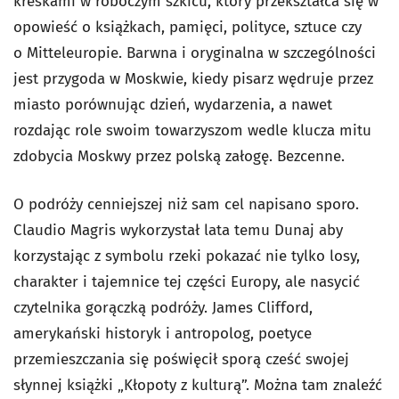
kreskami w roboczym szkicu, który przekształca się w
opowieść o książkach, pamięci, polityce, sztuce czy
o
Mitteleuropie.
Barwna i oryginalna w szczególności
jest przygoda w Moskwie, kiedy pisarz wędruje przez
miasto porównując dzień, wydarzenia, a nawet
rozdając role swoim towarzyszom wedle klucza mitu
zdobycia Moskwy przez polską załogę. Bezcenne.
O podróży cenniejszej niż sam cel napisano sporo.
Claudio Magris wykorzystał lata temu Dunaj aby
korzystając z symbolu rzeki pokazać nie tylko losy,
charakter i tajemnice tej części Europy, ale nasycić
czytelnika gorączką podróży. James Clifford,
amerykański historyk i antropolog,
poetyce
przemieszczania się
poświęcił sporą cześć swojej
słynnej książki „Kłopoty z kulturą”. Można tam znaleźć