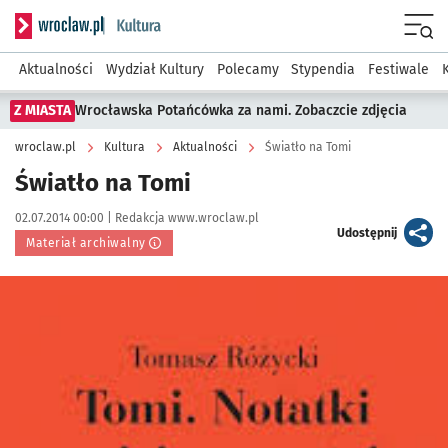
Serwis informacyjny wroclaw.pl podserwis: Kultura
Menu
Aktualności
Wydział Kultury
Polecamy
Stypendia
Festiwale
Z MIASTA
Wrocławska Potańcówka za nami. Zobaczcie zdjęcia
wroclaw.pl
Kultura
Aktualności
Światło na Tomi
Światło na Tomi
Data publikacji:
Autor:
02.07.2014 00:00 |
Redakcja www.wroclaw.pl
artykuł
Udostępnij
Materiał archiwalny
Kliknij, aby powiększyć