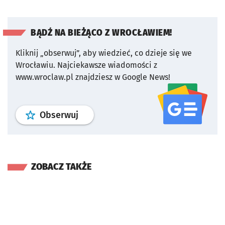
BĄDŹ NA BIEŻĄCO Z WROCŁAWIEM!
Kliknij „obserwuj”, aby wiedzieć, co dzieje się we
Wrocławiu.
Najciekawsze wiadomości z
www.wroclaw.pl znajdziesz w Google News!
profil
google news
serwisu wroclaw
Obserwuj
ZOBACZ TAKŻE