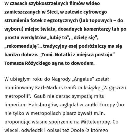
W czasach szybkostrzelnych filmów wideo
zamieszczanych w Sieci, w zalewie cyfrowego
strumienia fotek z egzotycznych (lub topowych – do
wyboru) miejsc świata, dosadnych komentarzy lub po
prostu werdyktów „lubię to”, „dzielę się”,
„rekomenduję”… tradycyjny esej podróżniczy ma się
bardzo dobrze. „Tomi. Notatki z miejsca postoju”
Tomasza Różyckiego są na to dowodem.
W ubiegłym roku do Nagrody „Angelus” został
nominowany Karl-Markus Gauß za książkę „W gąszczu
metropolii”. Gauß nie darząc sympatią mitu
imperium Habsburgów, zaglądał w zaułki Europy (bo
nie tylko w metropoliach pisarz bywał) m.in.
proponując własne spojrzenie na
Mitteleuropę
. Co
więcej, odwiedził i opisał też Opole (z którego