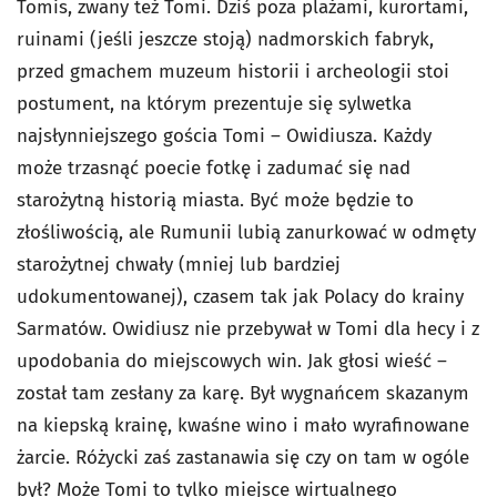
Tomis, zwany też Tomi. Dziś poza plażami, kurortami,
ruinami (jeśli jeszcze stoją) nadmorskich fabryk,
przed gmachem muzeum historii i archeologii stoi
postument, na którym prezentuje się sylwetka
najsłynniejszego gościa Tomi – Owidiusza. Każdy
może trzasnąć poecie fotkę i zadumać się nad
starożytną historią miasta. Być może będzie to
złośliwością, ale Rumunii lubią zanurkować w odmęty
starożytnej chwały (mniej lub bardziej
udokumentowanej), czasem tak jak Polacy do krainy
Sarmatów. Owidiusz nie przebywał w Tomi dla hecy i z
upodobania do miejscowych win. Jak głosi wieść –
został tam zesłany za karę. Był wygnańcem skazanym
na kiepską krainę, kwaśne wino i mało wyrafinowane
żarcie. Różycki zaś zastanawia się czy on tam w ogóle
był? Może Tomi to tylko miejsce wirtualnego