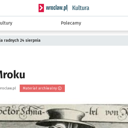
Serwis informacyjny wroclaw.pl podserwis: 
ultury
Polecamy
a radnych 24 sierpnia
Mroku
roclaw.pl
Materiał archiwalny