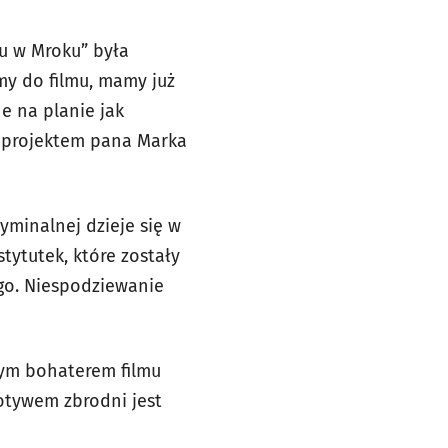
au w Mroku” była
my do filmu, mamy już
e na planie jak
m projektem pana Marka
yminalnej dzieje się w
tytutek, które zostały
go. Niespodziewanie
nym bohaterem filmu
otywem zbrodni jest