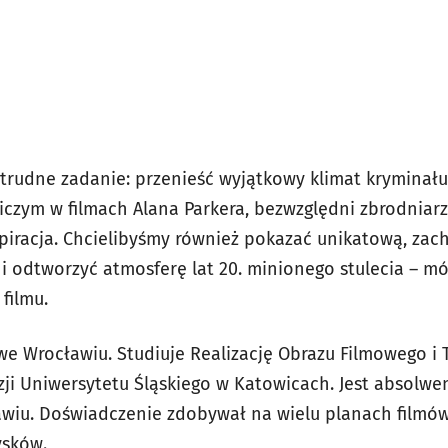
 trudne zadanie: przenieść wyjątkowy klimat kryminał
iczym w filmach Alana Parkera, bezwzględni zbrodniarz
nspiracja. Chcielibyśmy również pokazać unikatową, za
 i odtworzyć atmosferę lat 20. minionego stulecia – m
 filmu.
we Wrocławiu. Studiuje Realizację Obrazu Filmowego i 
izji Uniwersytetu Śląskiego w Katowicach. Jest absolw
iu. Doświadczenie zdobywał na wielu planach filmó
ysków.