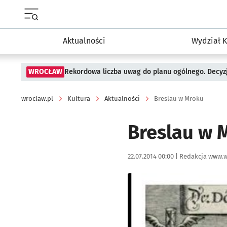
Menu główne portalu wroclaw.pl
Aktualności
Wydział K
WROCŁAW
Rekordowa liczba uwag do planu ogólnego. Decyzj
wroclaw.pl
Kultura
Aktualności
Breslau w Mroku
Breslau w 
Data publikacji:
Autor:
22.07.2014 00:00 |
Redakcja www.w
Kliknij, aby powiększyć