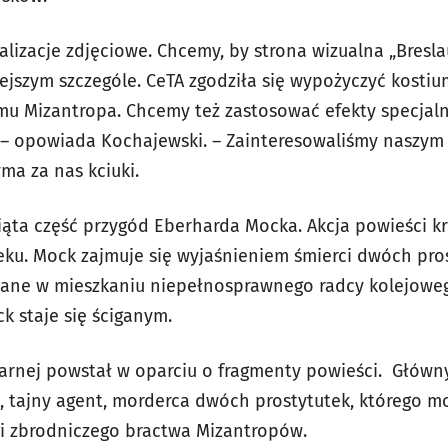
alizacje zdjęciowe. Chcemy, by strona wizualna „Bresl
szym szczególe. CeTA zgodziła się wypożyczyć kostiu
mu Mizantropa. Chcemy też zastosować efekty specjaln
a – opowiada Kochajewski. – Zainteresowaliśmy naszy
yma za nas kciuki.
iąta część przygód Eberharda Mocka. Akcja powieści kr
eku. Mock zajmuje się wyjaśnieniem śmierci dwóch pros
ane w mieszkaniu niepełnosprawnego radcy kolejowe
ck staje się ściganym.
larnej powstał w oparciu o fragmenty powieści. Głów
 tajny agent, morderca dwóch prostytutek, którego m
i zbrodniczego bractwa Mizantropów.