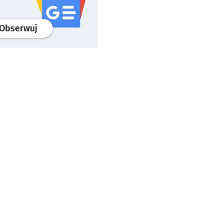
profil
google news
serwisu wroclaw.pl
Obserwuj