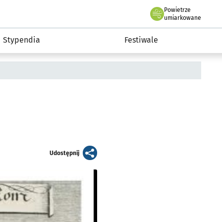
Powietrze
we Wrocławiu
Kultura
umiarkowane
Stypendia
Festiwale
artykuł
Udostępnij