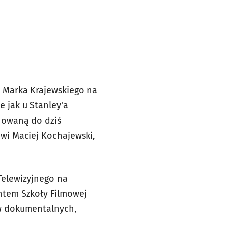
u Marka Krajewskiego na
e jak u Stanley'a
chowaną do dziś
ówi Maciej Kochajewski,
Telewizyjnego na
entem Szkoły Filmowej
w dokumentalnych,