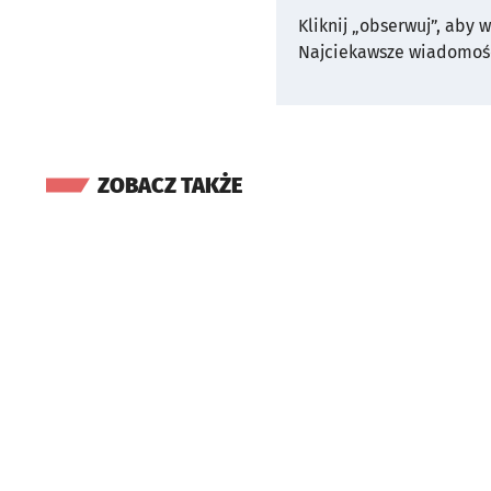
Kliknij „obserwuj”, aby 
Najciekawsze wiadomośc
ZOBACZ TAKŻE