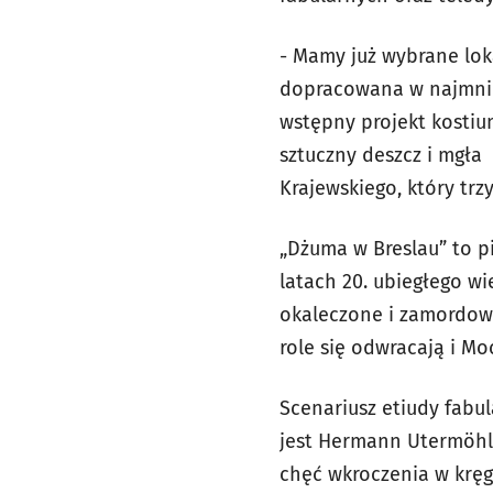
- Mamy już wybrane lok
dopracowana w najmniej
wstępny projekt kostiu
sztuczny deszcz i mgł
Krajewskiego, który trz
„Dżuma w Breslau” to p
latach 20. ubiegłego wi
okaleczone i zamordow
role się odwracają i Mo
Scenariusz etiudy fabu
jest Hermann Utermöhl,
chęć wkroczenia w kręg