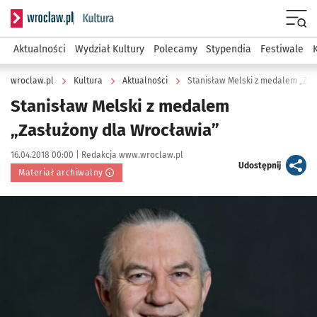
Serwis informacyjny wroclaw.pl podserwis: Kultura
Menu
Aktualności
Wydział Kultury
Polecamy
Stypendia
Festiwale
wroclaw.pl
Kultura
Aktualności
Stanisław Melski z medalem „Zas
Stanisław Melski z medalem
„Zasłużony dla Wrocławia”
Data publikacji:
Autor:
16.04.2018 00:00 |
Redakcja www.wroclaw.pl
artykuł
Udostępnij
Materiał archiwalny
Kliknij, aby powiększyć