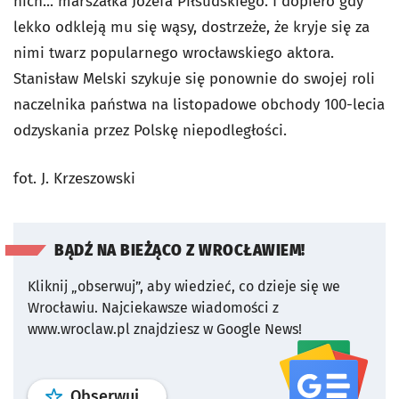
nich... marszałka Józefa Piłsudskiego. I dopiero gdy
lekko odkleją mu się wąsy, dostrzeże, że kryje się za
nimi twarz popularnego wrocławskiego aktora.
Stanisław Melski szykuje się ponownie do swojej roli
naczelnika państwa na listopadowe obchody 100-lecia
odzyskania przez Polskę niepodległości.
fot. J. Krzeszowski
BĄDŹ NA BIEŻĄCO Z WROCŁAWIEM!
Kliknij „obserwuj”, aby wiedzieć, co dzieje się we
Wrocławiu.
Najciekawsze wiadomości z
www.wroclaw.pl znajdziesz w Google News!
profil
google news
serwisu wroclaw
Obserwuj