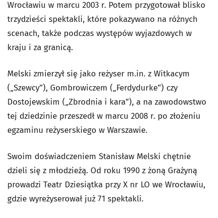
Wrocławiu w marcu 2003 r. Potem przygotował blisko
trzydzieści spektakli, które pokazywano na różnych
scenach, także podczas występów wyjazdowych w
kraju i za granicą.
Melski zmierzył się jako reżyser m.in. z Witkacym
(„Szewcy”), Gombrowiczem („Ferdydurke”) czy
Dostojewskim („Zbrodnia i kara”), a na zawodowstwo
tej dziedzinie przeszedł w marcu 2008 r. po złożeniu
egzaminu reżyserskiego w Warszawie.
Swoim doświadczeniem Stanisław Melski chętnie
dzieli się z młodzieżą. Od roku 1990 z żoną Grażyną
prowadzi Teatr Dziesiątka przy X nr LO we Wrocławiu,
gdzie wyreżyserował już 71 spektakli.