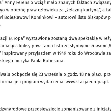
ia” Anny Ferens o wciąż mało znanych faktach związa
go w obronę praw człowieka za „żelazną kurtyną”, a ta
i Bolesławowi Kominkowi – autorowi listu biskupów p
u.
tacji Europa” wystawione zostaną dwa spektakle w reży
łaniająca kulisy powstania listu ze słynnymi słowami 
l” inspirowany przyjazdem w 1949 roku do Wrocławia 
kiego muzyka Paula Robesona.
tiwalu odbędzie się 23 września o godz. 18 na placu 
formacje i program wydarzenia: www.stacjaeuropa.pl.
ędzynarodowe przedsięwzięcie zorganizowane z inicjaty