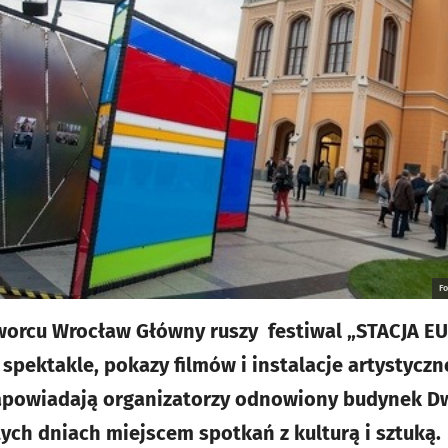
F
worcu Wrocław Główny ruszy festiwal „STACJA E
spektakle, pokazy filmów i instalacje artystycz
 zapowiadają organizatorzy odnowiony budynek 
tych dniach miejscem spotkań z kulturą i sztuką.