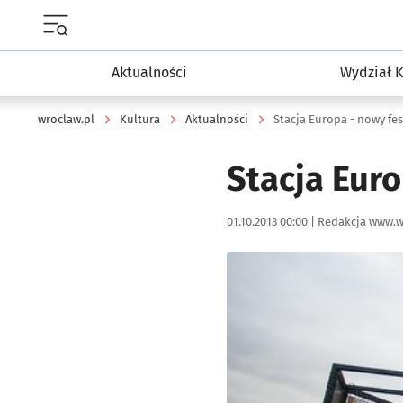
Menu główne portalu wroclaw.pl
Aktualności
Wydział K
wroclaw.pl
Kultura
Aktualności
Stacja Europa - nowy fe
Stacja Eur
Data publikacji:
Autor:
01.10.2013 00:00 |
Redakcja www.w
Kliknij, aby powiększyć