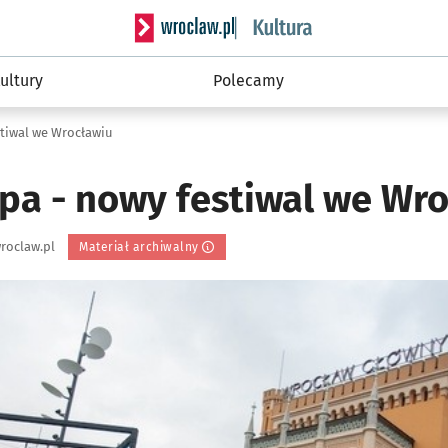
Serwis informacyjny wroclaw.pl podserwis: 
ultury
Polecamy
stiwal we Wrocławiu
opa - nowy festiwal we Wr
roclaw.pl
Materiał archiwalny