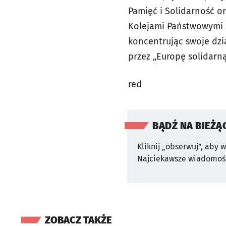
Pamięć i Solidarność or
Kolejami Państwowymi S
koncentrując swoje dzi
przez „Europę solidarn
red
BĄDŹ NA BIEŻĄ
Kliknij „obserwuj”, aby 
Najciekawsze wiadomośc
ZOBACZ TAKŻE