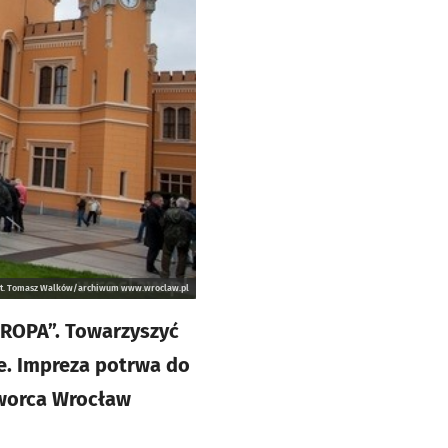
ot. Tomasz Walków/archiwum www.wroclaw.pl
UROPA”. Towarzyszyć
ne. Impreza potrwa do
Dworca Wrocław