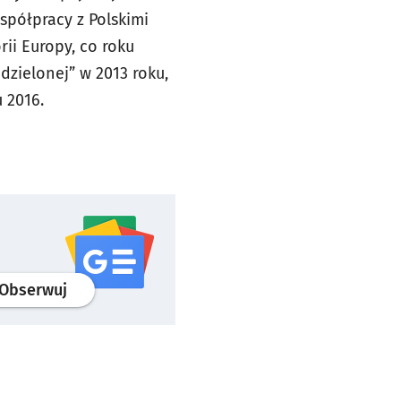
spółpracy z Polskimi
ii Europy, co roku
zielonej” w 2013 roku,
u 2016.
profil
google news
serwisu wroclaw.pl
Obserwuj