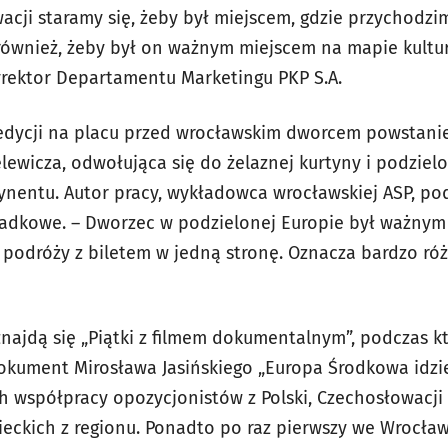
cji staramy się, żeby był miejscem, gdzie przychodzim
 również, żeby był on ważnym miejscem na mapie kultu
yrektor Departamentu Marketingu PKP S.A.
dycji na placu przed wrocławskim dworcem powstanie 
lewicza, odwołująca się do żelaznej kurtyny i podzielo
ynentu. Autor pracy, wykładowca wrocławskiej ASP, pod
ypadkowe. – Dworzec w podzielonej Europie był ważnym 
 podróży z biletem w jedną stronę. Oznacza bardzo róż
znajdą się „Piątki z filmem dokumentalnym”, podczas 
dokument Mirosława Jasińskiego „Europa Środkowa idzi
h współpracy opozycjonistów z Polski, Czechosłowacji i
zieckich z regionu. Ponadto po raz pierwszy we Wrocł