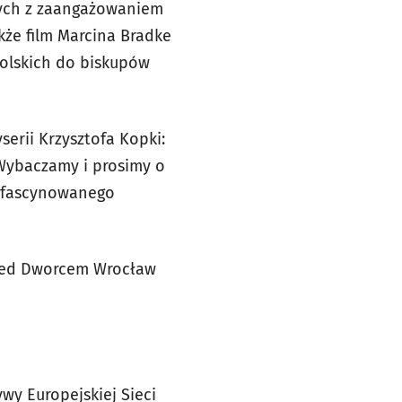
nych z zaangażowaniem
kże film Marcina Bradke
olskich do biskupów
serii Krzysztofa Kopki:
„Wybaczamy i prosimy o
zafascynowanego
przed Dworcem Wrocław
wy Europejskiej Sieci