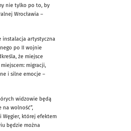
y nie tylko po to, by
ralnej Wrocławia –
instalacja artystyczna
nego po II wojnie
kreśla, że miejsce
miejscem: migracji,
ne i silne emocje –
których widzowie będą
e na wolność”,
 Węgier, której efektem
awiu będzie można