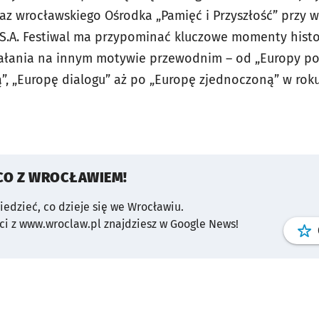
az wrocławskiego Ośrodka „Pamięć i Przyszłość” przy w
.A. Festiwal ma przypominać kluczowe momenty histor
ałania na innym motywie przewodnim – od „Europy pod
ą”, „Europę dialogu” aż po „Europę zjednoczoną” w rok
CO Z WROCŁAWIEM!
wiedzieć, co dzieje się we Wrocławiu.
i z www.wroclaw.pl znajdziesz w Google News!