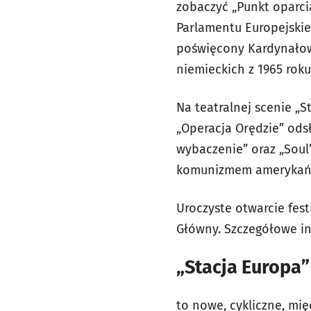
zobaczyć „Punkt oparc
Parlamentu Europejskie
poświęcony Kardynałow
niemieckich z 1965 rok
Na teatralnej scenie „S
„Operacja Orędzie” ods
wybaczenie” oraz „Sou
komunizmem amerykańs
Uroczyste otwarcie fes
Główny. Szczegółowe in
„Stacja Europa”
to nowe, cykliczne, mi