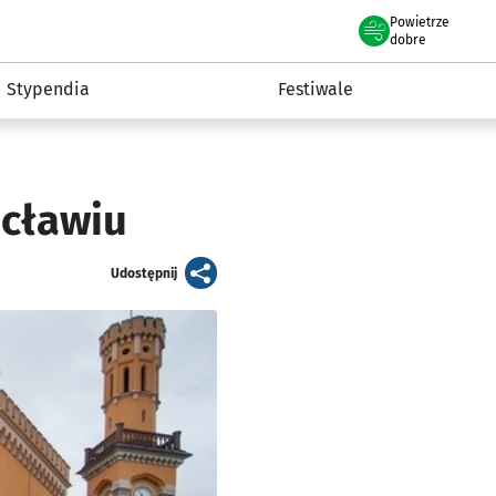
Powietrze
we Wrocławiu
Kultura
dobre
Stypendia
Festiwale
ocławiu
artykuł
Udostępnij