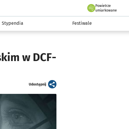
Powietrze
we Wrocławiu
Kultura
umiarkowane
Stypendia
Festiwale
kim w DCF-
artykuł
Udostępnij