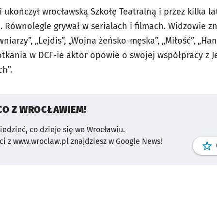
ukończył wrocławską Szkołę Teatralną i przez kilka la
 Równolegle grywał w serialach i filmach. Widzowie zn
ówniarzy”, „Lejdis”, „Wojna żeńsko-męska”, „Miłość”, „Ha
potkania w DCF-ie aktor opowie o swojej współpracy z
ch”.
CO Z WROCŁAWIEM!
wiedzieć, co dzieje się we Wrocławiu.
i z www.wroclaw.pl znajdziesz w Google News!