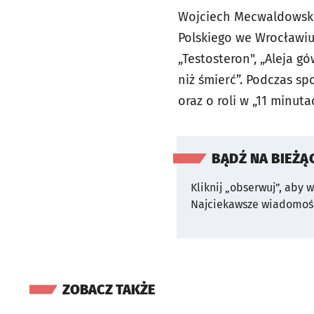
Wojciech Mecwaldowski 
Polskiego we Wrocławiu.
„Testosteron", „Aleja g
niż śmierć”. Podczas s
oraz o roli w „11 minuta
BĄDŹ NA BIEŻĄ
Kliknij „obserwuj”, aby 
Najciekawsze wiadomośc
ZOBACZ TAKŻE