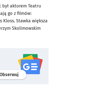
t był aktorem Teatru
ają go z filmów:
ns Kloss. Stawka większa
 Jerzym Skolimowskim
profil
google news
serwisu wroclaw.pl
Obserwuj