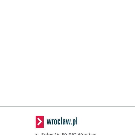
pl. Solny 14,
50-062
Wrocław