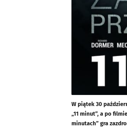
W piątek 30 paździer
„11 minut”, a po fil
minutach” gra zazdr