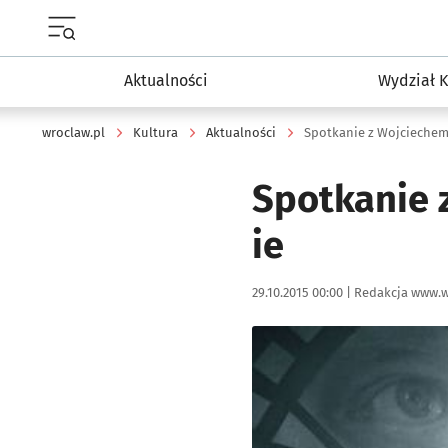
Menu główne portalu wroclaw.pl
Aktualności
Wydział K
wroclaw.pl
Kultura
Aktualności
Spotkanie z Wojcieche
Spotkanie 
ie
Data publikacji:
Autor:
29.10.2015 00:00 |
Redakcja www.w
Kliknij, aby powiększyć