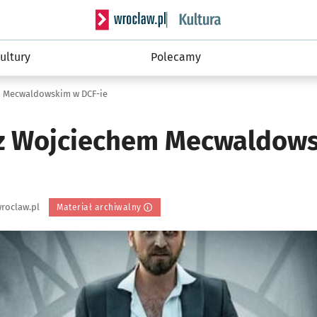
Serwis informacyjny wroclaw.pl podserwis: 
ultury
Polecamy
m Mecwaldowskim w DCF-ie
z Wojciechem Mecwaldows
roclaw.pl
Materiał archiwalny