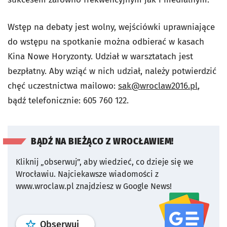
Wstęp na debaty jest wolny, wejściówki uprawniające
do wstępu na spotkanie można odbierać w kasach
Kina Nowe Horyzonty. Udział w warsztatach jest
bezpłatny. Aby wziąć w nich udział, należy potwierdzić
chęć uczestnictwa mailowo:
sak@wroclaw2016.pl
,
bądź telefonicznie: 605 760 122.
BĄDŹ NA BIEŻĄCO Z WROCŁAWIEM!
Kliknij „obserwuj”, aby wiedzieć, co dzieje się we
Wrocławiu.
Najciekawsze wiadomości z
www.wroclaw.pl znajdziesz w Google News!
profil
google news
serwisu wroclaw
Obserwuj