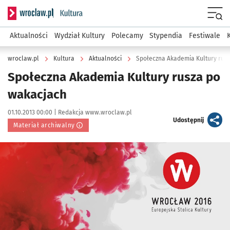
Serwis informacyjny wroclaw.pl podserwis: Kultura
Menu
Aktualności
Wydział Kultury
Polecamy
Stypendia
Festiwale
wroclaw.pl
Kultura
Aktualności
Społeczna Akademia Kultury rus
Społeczna Akademia Kultury rusza po
wakacjach
Data publikacji:
Autor:
01.10.2013 00:00 |
Redakcja www.wroclaw.pl
artykuł
Udostępnij
Materiał archiwalny
Kliknij, aby powiększyć