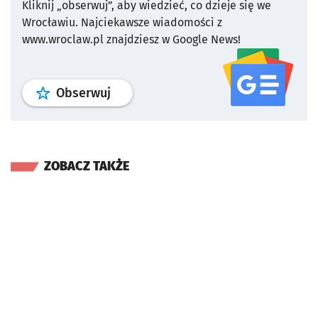
Kliknij „obserwuj”, aby wiedzieć, co dzieje się we
Wrocławiu.
Najciekawsze wiadomości z
www.wroclaw.pl znajdziesz w Google News!
profil
google news
serwisu wroclaw
Obserwuj
ZOBACZ TAKŻE