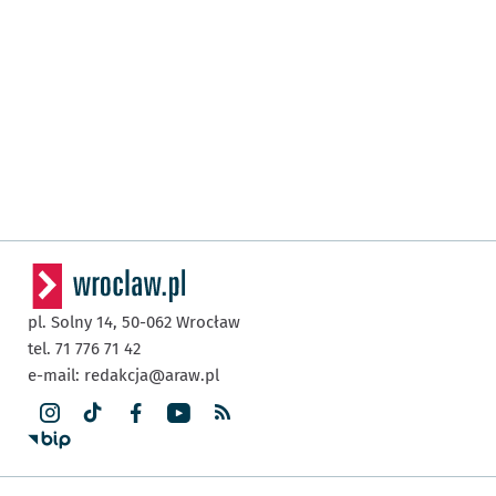
pl. Solny 14,
50-062
Wrocław
tel. 71 776 71 42
e-mail:
redakcja@araw.pl