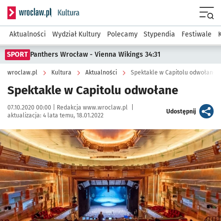
Serwis informacyjny wroclaw.pl podserwis: Kultura
Menu
Aktualności
Wydział Kultury
Polecamy
Stypendia
Festiwale
SPORT
Panthers Wrocław - Vienna Wikings 34:31
wroclaw.pl
Kultura
Aktualności
Spektakle w Capitolu odwołane
Spektakle w Capitolu odwołane
Data publikacji:
Autor:
07.10.2020 00:00 |
Redakcja www.wroclaw.pl
|
artykuł
Udostępnij
aktualizacja:
4 lata temu, 18.01.2022
Kliknij, aby powiększyć