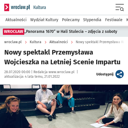
Serwis informacyjny wroclaw.pl podserwis: Kultura
Menu
Aktualności
Wydział Kultury
Polecamy
Stypendia
Festiwale
WROCŁAW
„Panorama 1670” w Hali Stulecia – zdjęcia z soboty
wroclaw.pl
Kultura
Aktualności
Nowy spektakl Przemysława Wojci
Nowy spektakl Przemysława
Wojcieszka na Letniej Scenie Impartu
Data publikacji:
Autor:
28.07.2020 00:00 |
Redakcja www.wroclaw.pl
|
artykuł
Udostępnij
aktualizacja:
4 lata temu, 21.01.2022
Kliknij, aby powiększyć