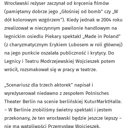
Wrocławski reżyser zaczynał od kręcenia filmów
(pamiętamy dobrze jego „Głośniej od bomb” czy „W
dół kolorowym wzgórzem”). Kiedy jednak w 2004 roku
zrealizował w nieczynnym pawilonie handlowym na
legnickim osiedlu Piekary spektakl „Made in Poland”
(z charyzmatycznym Erykiem Lubosem w roli głównej)
na jego punkcie oszalała publiczność i krytycy. Do
Legnicy i Teatru Modrzejewskiej Wojcieszek potem
wrócił, rozsmakował się w pracy w teatrze.
„Scenariusz dla trzech aktorek” napisał i
wyreżyserował niedawno z zespołem Polnisches
Theater Berlin na scenie berlińskiej KuturMarktHalle.
– W Berlinie zrobiliśmy świetny spektakl i jestem
przekonany, że ten wrocławski będzie jeszcze lepszy –
nie ma wątpliwości Przemysław Wojcieszek.