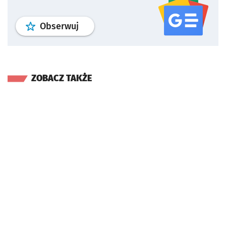
profil
google news
serwisu wroclaw
Obserwuj
ZOBACZ TAKŻE