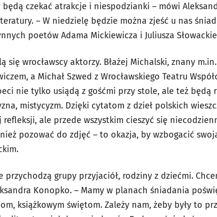
 będą czekać atrakcje i niespodzianki – mówi Aleksan
eratury. – W niedzielę będzie można zjeść u nas śni
nnych poetów Adama Mickiewicza i Juliusza Słowackie
 się wrocławscy aktorzy. Błażej Michalski, znany m.in. 
iczem, a Michał Szwed z Wrocławskiego Teatru Współ
oeci nie tylko usiądą z gośćmi przy stole, ale też będą
yzna, mistycyzm. Dzięki cytatom z dzieł polskich wies
 refleksji, ale przede wszystkim cieszyć się niecodzi
ież pozować do zdjęć – to okazja, by wzbogacić swoją 
ckim.
ie przychodzą grupy przyjaciół, rodziny z dziećmi. Chc
leksandra Konopko. – Mamy w planach śniadania poś
sjom, książkowym świętom. Zależy nam, żeby były to pr