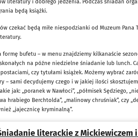
ów literatury i dobrego jedzenia. Podczas śniadań org
rania będą książki.
ków czekać będą miłe niespodzianki od Muzeum Pana T
eratury.
a formę bufetu – w menu znajdziemy kilkanaście sezo
skonałych na późne niedzielne śniadanie lub lunch. 
i, postaciami, czy tytułami książek. Możemy wybrać zaró
y – sami decydujemy czego i w jakiej ilości skosztuje
akie jak: „poranek w Nawłoci”, „półmisek Sędziego, „n
owa hrabiego Berchtolda”, „malinowy chruśniak”, czy „d
ież „jajecznicę kryminalną”.
Śniadanie literackie z Mickiewiczem 