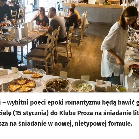
i – wybitni poeci epoki romantyzmu będą bawić g
zielę (15 stycznia) do Klubu Proza na śniadanie l
sza na śniadanie w nowej, nietypowej formule.