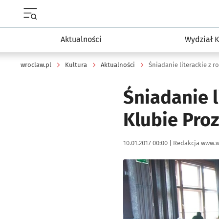
Menu główne portalu wroclaw.pl
Aktualności
Wydział K
wroclaw.pl
Kultura
Aktualności
Śniadanie literackie z r
Śniadanie l
Klubie Pro
Data publikacji:
Autor:
10.01.2017 00:00 |
Redakcja www.w
Kliknij, aby powiększyć