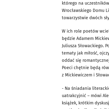
którego na uczestników
Wrocławskiego Domu Lit
towarzystwie dwóch sły
W ich role poetów wcielą
będzie Adamem Mickiew
Juliusza Słowackiego. P
tematy jak miłość, ojcz
oddać się romantycznej
Poeci chętnie będą równ
z Mickiewiczem i Słowa
- Na śniadania literack
uatrakcyjnić – mówi A
książek, krótkim dysku