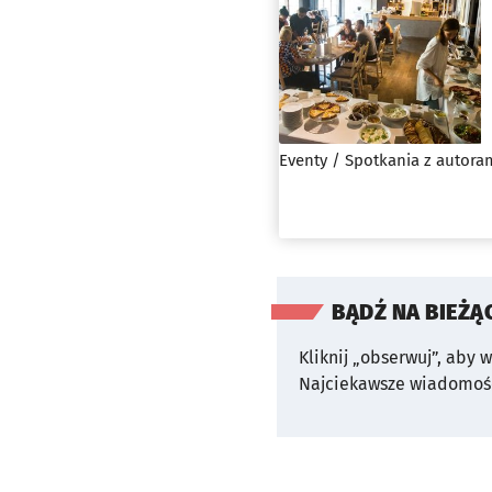
Eventy / Spotkania z autora
BĄDŹ NA BIEŻĄ
Kliknij „obserwuj”, aby 
Najciekawsze wiadomośc