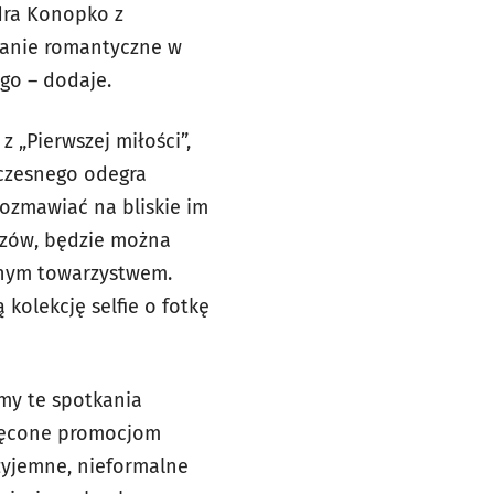
dra Konopko z
adanie romantyczne w
go – dodaje.
z „Pierwszej miłości”,
czesnego odegra
 rozmawiać na bliskie im
zczów, będzie można
ennym towarzystwem.
kolekcję selfie o fotkę
emy te spotkania
więcone promocjom
zyjemne, nieformalne