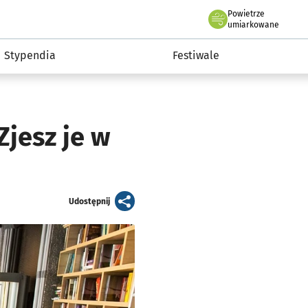
Powietrze
we Wrocławiu
Kultura
umiarkowane
Stypendia
Festiwale
Zjesz je w
artykuł
Udostępnij