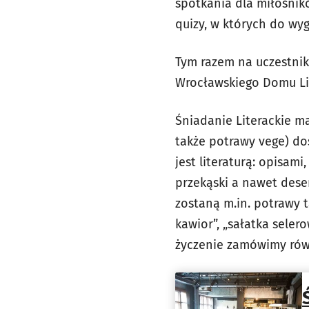
spotkania dla miłośnik
quizy, w których do wyg
Tym razem na uczestni
Wrocławskiego Domu Lit
Śniadanie Literackie m
także potrawy vege) do
jest literaturą: opisam
przekąski a nawet deser
zostaną m.in. potrawy t
kawior”, „sałatka seler
życzenie zamówimy równ