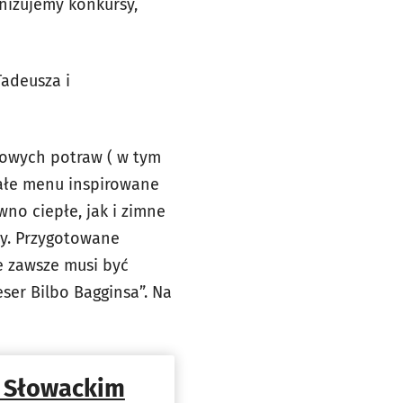
anizujemy konkursy,
adeusza i
nowych potraw ( w tym
Całe menu inspirowane
wno ciepłe, jak i zimne
my. Przygotowane
ie zawsze musi być
eser Bilbo Bagginsa”. Na
i Słowackim