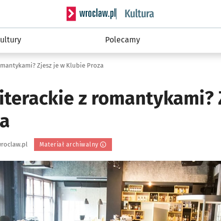
Serwis informacyjny wroclaw.pl podserwis: 
ultury
Polecamy
omantykami? Zjesz je w Klubie Proza
iterackie z romantykami? 
za
roclaw.pl
Materiał archiwalny