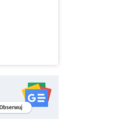
profil
google news
serwisu wroclaw.pl
Obserwuj