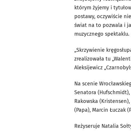
którym żyjemy i tytułow
postawy, oczywiście ni
świat na to pozwala i j
muzycznego spektaklu.
„Skrzywienie kręgosłupa
zrealizowała tu „Walent
Aleksijewicz „Czarnobyl
Na scenie Wrocławskieg
Senatora (Hufschmidt), 
Rakowska (Kristensen),
(Papa), Marcin Łuczak (P
Reżyseruje Natalia Sołt