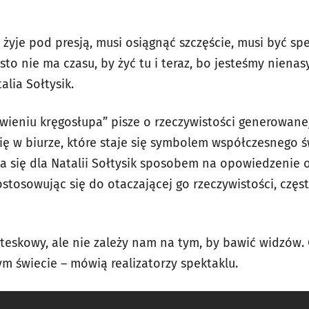
żyje pod presją, musi osiągnąć szczęście, musi być spe
sto nie ma czasu, by żyć tu i teraz, bo jesteśmy nienas
lia Sołtysik.
wieniu kręgosłupa” pisze o rzeczywistości generowanej 
ię w biurze, które staje się symbolem współczesnego ś
ła się dla Natalii Sołtysik sposobem na opowiedzenie 
stosowując się do otaczającej go rzeczywistości, częs
roteskowy, ale nie zależy nam na tym, by bawić widzów
m świecie – mówią realizatorzy spektaklu.