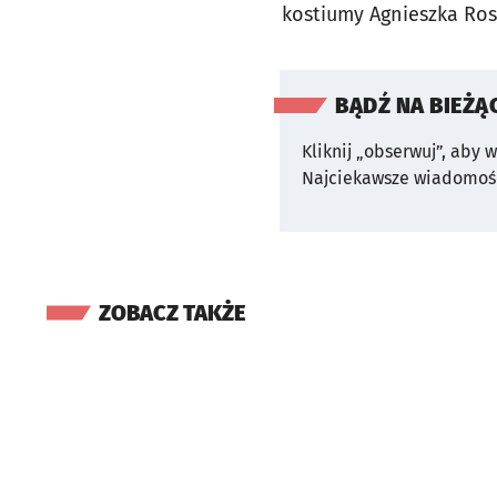
kostiumy Agnieszka Ro
BĄDŹ NA BIEŻĄ
Kliknij „obserwuj”, aby 
Najciekawsze wiadomośc
ZOBACZ TAKŻE