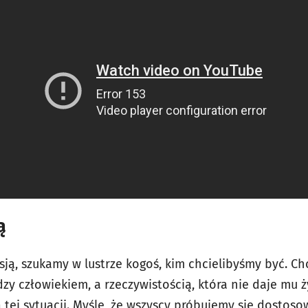
ą
sją, szukamy w lustrze kogoś, kim chcielibyśmy być. C
y człowiekiem, a rzeczywistością, która nie daje mu ży
 tej sytuacji. Myślę, że wszyscy próbujemy się dostos