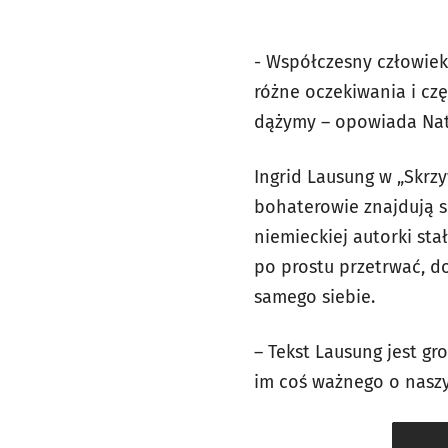
- Współczesny człowiek 
różne oczekiwania i czę
dążymy – opowiada Nata
Ingrid Lausung w „Skrzy
bohaterowie znajdują s
niemieckiej autorki sta
po prostu przetrwać, do
samego siebie.
– Tekst Lausung jest g
im coś ważnego o naszy