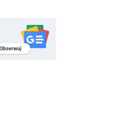
profil
google news
serwisu wroclaw.pl
Obserwuj