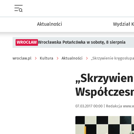
Menu główne portalu wroclaw.pl
Aktualności
Wydział K
WROCŁAW
Wrocławska Potańcówka w sobotę, 8 sierpnia
wroclaw.pl
Kultura
Aktualności
„Skrzywienie kręgosłup
„Skrzywien
Współczes
Data publikacji:
Autor:
07.03.2017 00:00 |
Redakcja www.w
Kliknij, aby powiększyć