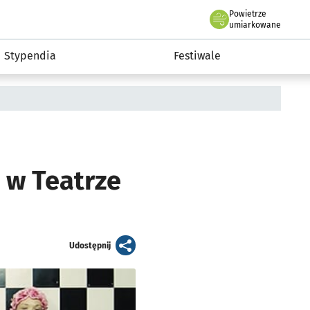
Powietrze
we Wrocławiu
Kultura
umiarkowane
Stypendia
Festiwale
 w Teatrze
artykuł
Udostępnij