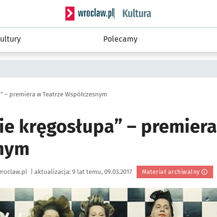
Serwis informacyjny wroclaw.pl podserwis: 
ultury
Polecamy
a” – premiera w Teatrze Współczesnym
ie kręgosłupa” – premiera
nym
roclaw.pl
|
aktualizacja:
9 lat temu, 09.03.2017
Materiał archiwalny