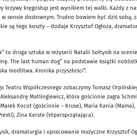
y krzywy kręgosłup jest wynikiem tej walki. Każdy z n
e w sensie dosłownym. Trudno bowiem być dziś sobą, z
akie są tego koszty – dodaje Krzysztof Ogłoza, dramatu
” to druga sztuka w reżyserii Natalii Sołtysik na scen
inę. The last human dog” na podstawie książki noblist
ska modlitwa. Kronika przyszłości”.
o Teatru Współczesnego zobaczymy Tomasz Orpińskiego
Aleksandrę Matlingiewicz, która gościnnie zagra Schmi
 Marek Kocot (gościnnie – Kruse), Maria Kania (Mama),
resti), Zina Kerste (Hipersprzątająca).
ysik, dramaturgia i opracowanie muzyczne Krzysztof Ogł