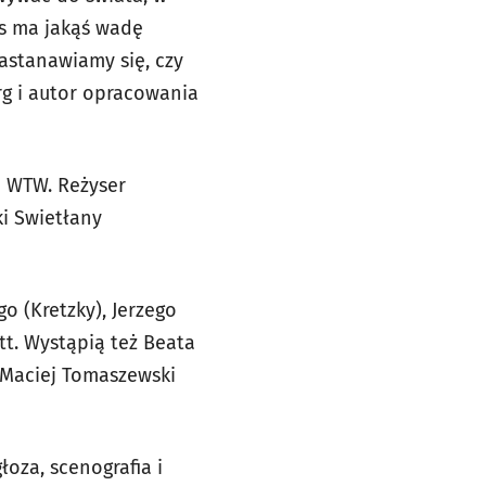
as ma jakąś wadę
astanawiamy się, czy
rg i autor opracowania
ie WTW. Reżyser
ki Swietłany
 (Kretzky), Jerzego
tt. Wystąpią też Beata
 Maciej Tomaszewski
oza, scenografia i