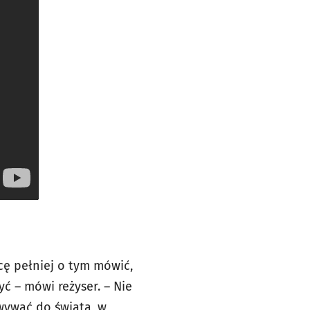
hcę pełniej o tym mówić,
ć – mówi reżyser. – Nie
owywać do świata, w