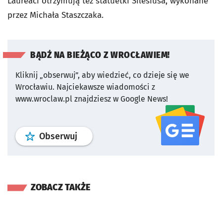
Laureaci otrzymują też statuetki Silesiusa, wykonane
przez Michała Staszczaka.
BĄDŹ NA BIEŻĄCO Z WROCŁAWIEM!
Kliknij „obserwuj”, aby wiedzieć, co dzieje się we
Wrocławiu.
Najciekawsze wiadomości z
www.wroclaw.pl znajdziesz w Google News!
profil
google news
serwisu wroclaw
Obserwuj
ZOBACZ TAKŻE