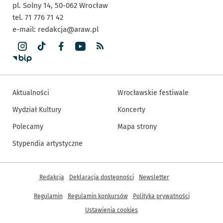
pl. Solny 14,
50-062
Wrocław
tel. 71 776 71 42
e-mail:
redakcja@araw.pl
Aktualności
Wrocławskie festiwale
Wydział Kultury
Koncerty
Polecamy
Mapa strony
Stypendia artystyczne
Inne informacje
Redakcja
Deklaracja dostępności
Newsletter
Regulamin
Regulamin konkursów
Polityka prywatności
Ustawienia cookies