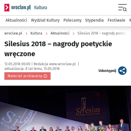
Serwis informacyjny wroclaw.pl podserwis: Kultura
Menu
Aktualności
Wydział Kultury
Polecamy
Stypendia
Festiwale
wroclaw.pl
Kultura
Aktualności
Silesius 2018 – nagrody poetycki
Silesius 2018 – nagrody poetyckie
wręczone
Data publikacji:
Autor:
12.05.2018 00:00 |
Redakcja www.wroclaw.pl
|
aktualizacja:
8 lat temu, 15.05.2018
artykuł
Udostępnij
Materiał archiwalny
Kliknij, aby powiększyć