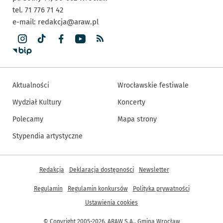
tel. 71 776 71 42
e-mail:
redakcja@araw.pl
Aktualności
Wrocławskie festiwale
Wydział Kultury
Koncerty
Polecamy
Mapa strony
Stypendia artystyczne
Inne informacje
Redakcja
Deklaracja dostępności
Newsletter
Regulamin
Regulamin konkursów
Polityka prywatności
Ustawienia cookies
© Copyright 2005-2026, ARAW S.A., Gmina Wrocław