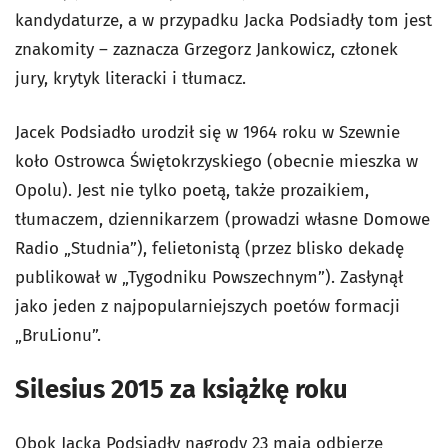
kandydaturze, a w przypadku Jacka Podsiadły tom jest
znakomity – zaznacza Grzegorz Jankowicz, członek
jury, krytyk literacki i tłumacz.
Jacek Podsiadło urodził się w 1964 roku w Szewnie
koło Ostrowca Świętokrzyskiego (obecnie mieszka w
Opolu). Jest nie tylko poetą, także prozaikiem,
tłumaczem, dziennikarzem (prowadzi własne Domowe
Radio „Studnia”), felietonistą (przez blisko dekadę
publikował w „Tygodniku Powszechnym”). Zasłynął
jako jeden z najpopularniejszych poetów formacji
„BruLionu”.
Silesius 2015 za książkę roku
Obok Jacka Podsiadły nagrody 23 maja odbierze