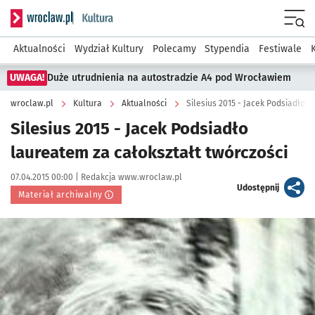
Serwis informacyjny wroclaw.pl podserwis: Kultura
Menu
Aktualności
Wydział Kultury
Polecamy
Stypendia
Festiwale
UWAGA!
Duże utrudnienia na autostradzie A4 pod Wrocławiem
wroclaw.pl
Kultura
Aktualności
Silesius 2015 - Jacek Podsiadło l
Silesius 2015 - Jacek Podsiadło
laureatem za całokształt twórczości
Data publikacji:
Autor:
07.04.2015 00:00 |
Redakcja www.wroclaw.pl
artykuł
Udostępnij
Materiał archiwalny
Kliknij, aby powiększyć