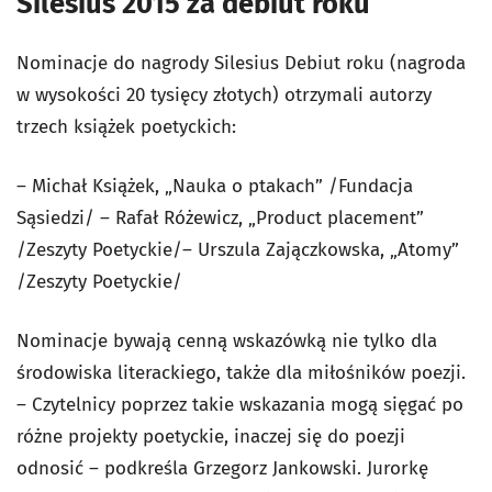
Silesius 2015 za debiut roku
Nominacje do nagrody Silesius Debiut roku (nagroda
w wysokości 20 tysięcy złotych) otrzymali autorzy
trzech książek poetyckich:
– Michał Książek, „Nauka o ptakach” /Fundacja
Sąsiedzi/ – Rafał Różewicz, „Product placement”
/Zeszyty Poetyckie/– Urszula Zajączkowska, „Atomy”
/Zeszyty Poetyckie/
Nominacje bywają cenną wskazówką nie tylko dla
środowiska literackiego, także dla miłośników poezji.
– Czytelnicy poprzez takie wskazania mogą sięgać po
różne projekty poetyckie, inaczej się do poezji
odnosić – podkreśla Grzegorz Jankowski. Jurorkę