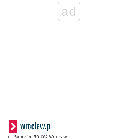
ad
pl. Solny 14,
50-062
Wrocław