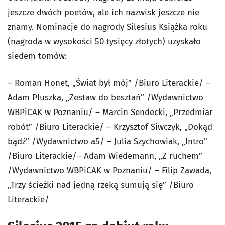
jeszcze dwóch poetów, ale ich nazwisk jeszcze nie
znamy. Nominacje do nagrody Silesius Książka roku
(nagroda w wysokości 50 tysięcy złotych) uzyskało
siedem tomów:
– Roman Honet, „Świat był mój” /Biuro Literackie/ –
Adam Pluszka, „Zestaw do besztań” /Wydawnictwo
WBPiCAK w Poznaniu/ – Marcin Sendecki, „Przedmiar
robót” /Biuro Literackie/ – Krzysztof Siwczyk, „Dokąd
bądź” /Wydawnictwo a5/ – Julia Szychowiak, „Intro”
/Biuro Literackie/– Adam Wiedemann, „Z ruchem”
/Wydawnictwo WBPiCAK w Poznaniu/ – Filip Zawada,
„Trzy ścieżki nad jedną rzeką sumują się” /Biuro
Literackie/