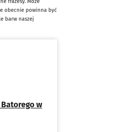
ne frazesy. Może
że obecnie powinna być
le barw naszej
a Batorego w