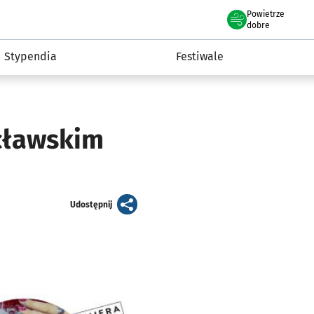
Powietrze
we Wrocławiu
Kultura
dobre
Stypendia
Festiwale
ocławskim
artykuł
Udostępnij