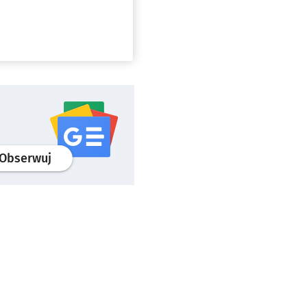
profil
google news
serwisu wroclaw.pl
Obserwuj