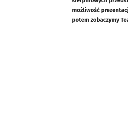
sierpniowych przedst
możliwość prezentacj
potem zobaczymy Tea