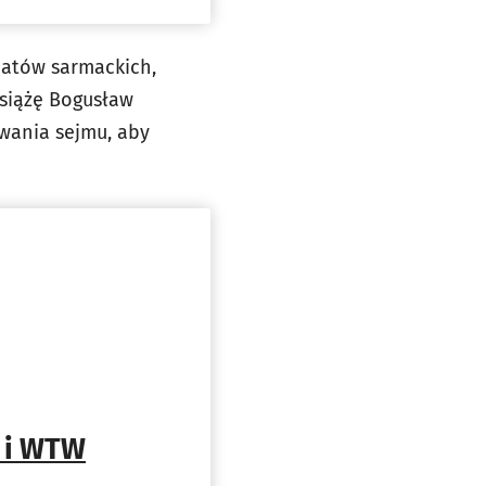
matów sarmackich,
siążę Bogusław
rwania sejmu, aby
t i WTW