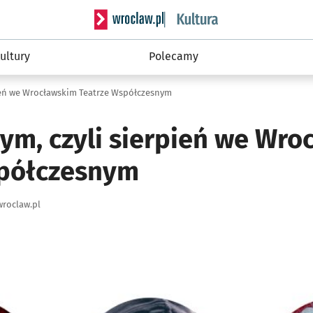
Serwis informacyjny wroclaw.pl podserwis: 
ultury
Polecamy
pień we Wrocławskim Teatrze Współczesnym
nym, czyli sierpień we Wr
spółczesnym
roclaw.pl