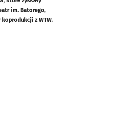
, które zyskały
atr im. Batorego,
w koprodukcji z WTW.