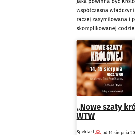
Jaka powinna być Królo
współczesna władczyni
raczej zasymilowana i 
skomplikowanej codzien
„Nowe szaty kró
WTW
Spektakl
od 14 sierpnia 20