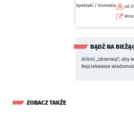
Spektakl / Komedia
od 29
Wroc
BĄDŹ NA BIEŻĄ
Kliknij „obserwuj”, aby 
Najciekawsze wiadomośc
ZOBACZ TAKŻE