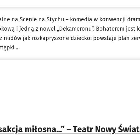
alne na Scenie na Stychu – komedia w konwencji dra
kową i jedną z nowel „Dekameronu”. Bohaterem jest k
e z nudów jak rozkapryszone dziecko: powstaje plan ze
tępki...
sakcja miłosna...” – Teatr Nowy Świa