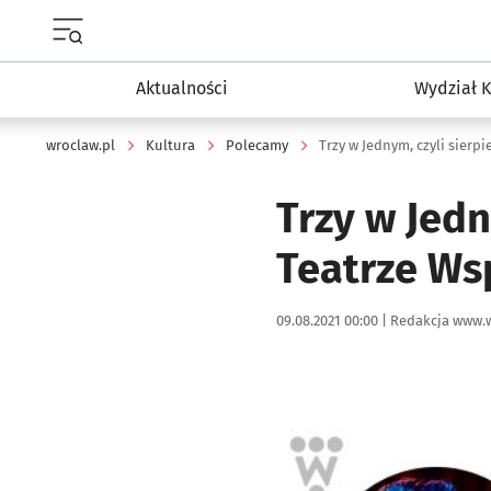
Menu główne portalu wroclaw.pl
Aktualności
Wydział K
wroclaw.pl
Kultura
Polecamy
Trzy w Jednym, czyli sier
Trzy w Jed
Teatrze W
Data publikacji:
Autor:
09.08.2021 00:00 |
Redakcja www.w
Kliknij, aby powiększyć