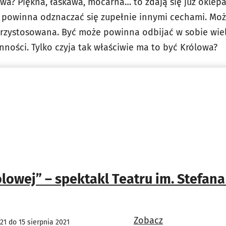
wa? Piękna, łaskawa, mocarna… to zdają się już oklepa
 powinna odznaczać się zupełnie innymi cechami. Mo
przystosowana. Być może powinna odbijać w sobie wie
ności. Tylko czyja tak właściwie ma to być Królowa?
lowej” – spektakl Teatru im. Stefan
Zobacz
21 do 15 sierpnia 2021