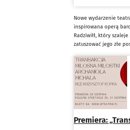
Nowe wydarzenie teatr
inspirowana operą baro
Radziwiłł, który szalej
zatuszować jego złe pos
Premiera: „Tran