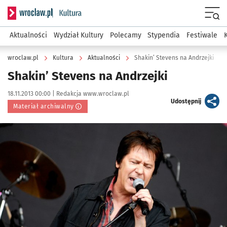
Serwis informacyjny wroclaw.pl podserwis: Kultura
Menu
Aktualności
Wydział Kultury
Polecamy
Stypendia
Festiwale
wroclaw.pl
Kultura
Aktualności
Shakin’ Stevens na Andrzejki
Shakin’ Stevens na Andrzejki
Data publikacji:
Autor:
18.11.2013 00:00 |
Redakcja www.wroclaw.pl
artykuł
Udostępnij
Materiał archiwalny
Kliknij, aby powiększyć