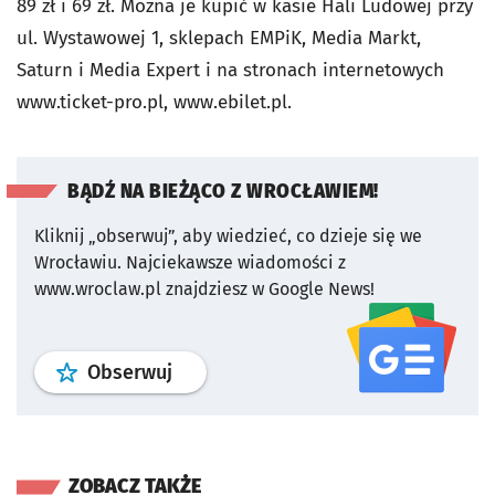
89 zł i 69 zł. Można je kupić w kasie Hali Ludowej przy
ul. Wystawowej 1, sklepach EMPiK, Media Markt,
Saturn i Media Expert i na stronach internetowych
www.ticket-pro.pl, www.ebilet.pl.
BĄDŹ NA BIEŻĄCO Z WROCŁAWIEM!
Kliknij „obserwuj”, aby wiedzieć, co dzieje się we
Wrocławiu.
Najciekawsze wiadomości z
www.wroclaw.pl znajdziesz w Google News!
profil
google news
serwisu wroclaw
Obserwuj
ZOBACZ TAKŻE