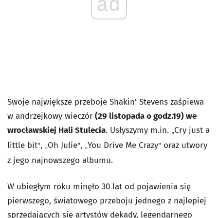
ad
Swoje największe przeboje Shakin’ Stevens zaśpiewa
w andrzejkowy wieczór
(29 listopada o godz.19) we
wrocławskiej Hali Stulecia
. Usłyszymy m.in.
Cry just a
„
little bit
,
Oh Julie
,
You Drive Me Crazy
oraz utwory
”
„
”
„
”
z jego najnowszego albumu.
W ubiegłym roku minęło 30 lat od pojawienia się
pierwszego, światowego przeboju jednego z najlepiej
sprzedających się artystów dekady, legendarnego