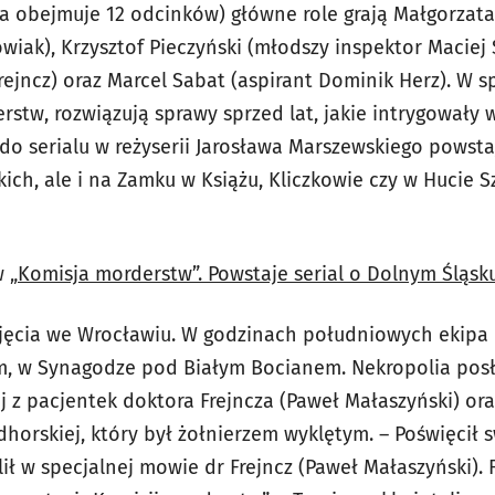
ria obejmuje 12 odcinków) główne role grają Małgorzat
owiak), Krzysztof Pieczyński (młodszy inspektor Maciej 
ejncz) oraz Marcel Sabat (aspirant Dominik Herz). W s
rstw, rozwiązują sprawy sprzed lat, jakie intrygowały 
 do serialu w reżyserii Jarosława Marszewskiego powsta
ich, ale i na Zamku w Książu, Kliczkowie czy w Hucie Sz
 „
Komisja morderstw”. Powstaje serial o Dolnym Śląsk
djęcia we Wrocławiu. W godzinach południowych ekipa
, w Synagodze pod Białym Bocianem. Nekropolia posł
 z pacjentek doktora Frejncza (Paweł Małaszyński) ora
horskiej, który był żołnierzem wyklętym. – Poświęcił s
ił w specjalnej mowie dr Frejncz (Paweł Małaszyński). 