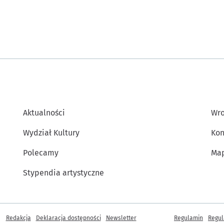
Aktualności
Wro
Wydział Kultury
Kon
Polecamy
Map
Stypendia artystyczne
Inne informacje
Redakcja
Deklaracja dostępności
Newsletter
Regulamin
Regul