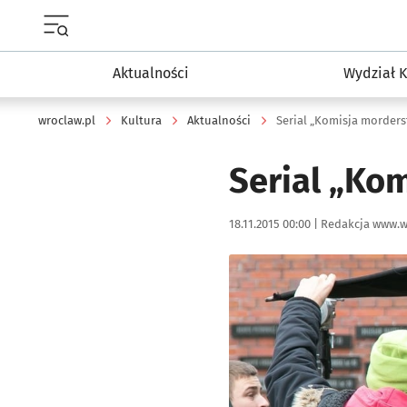
Menu główne portalu wroclaw.pl
Aktualności
Wydział K
wroclaw.pl
Kultura
Aktualności
Serial „Komisja morders
Serial „Ko
Data publikacji:
Autor:
18.11.2015 00:00 |
Redakcja www.w
Kliknij, aby powiększyć