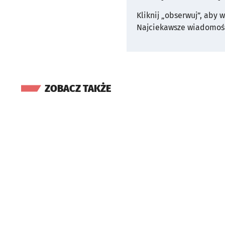
Kliknij „obserwuj”, aby 
Najciekawsze wiadomośc
ZOBACZ TAKŻE