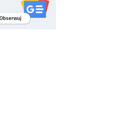
profil
google news
serwisu wroclaw.pl
Obserwuj