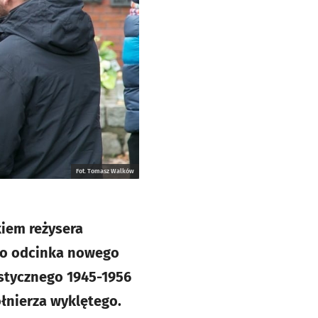
Fot. Tomasz Walków
iem reżysera
ego odcinka nowego
stycznego 1945-1956
ołnierza wyklętego.