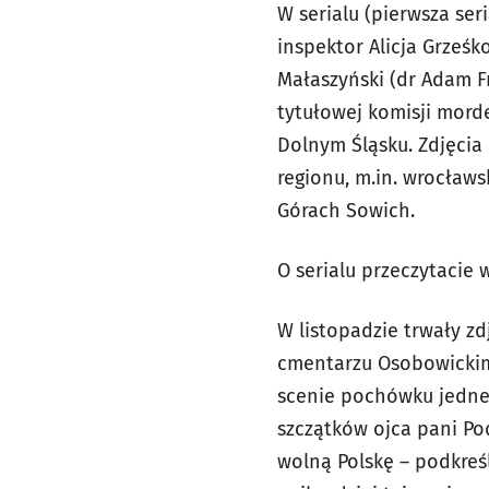
W serialu (pierwsza se
inspektor Alicja Grześk
Małaszyński (dr Adam Fr
tytułowej komisji morde
Dolnym Śląsku. Zdjęcia
regionu, m.in. wrocławsk
Górach Sowich.
O serialu przeczytacie w
W listopadzie trwały z
cmentarzu Osobowickim
scenie pochówku jednej
szczątków ojca pani Pod
wolną Polskę – podkreśl