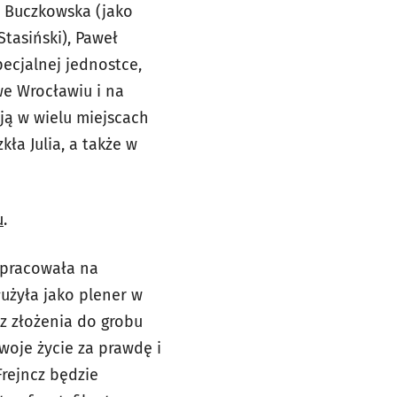
a Buczkowska (jako
Stasiński), Paweł
pecjalnej jednostce,
we Wrocławiu i na
ją w wielu miejscach
kła Julia, a także w
u
.
 pracowała na
użyła jako plener w
z złożenia do grobu
woje życie za prawdę i
Frejncz będzie