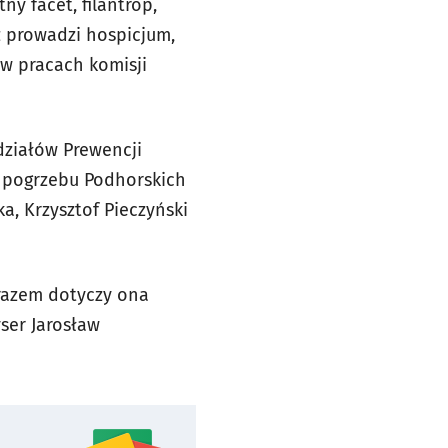
ny facet, filantrop,
z prowadzi hospicjum,
 w pracach komisji
działów Prewencji
w pogrzebu Podhorskich
ka, Krzysztof Pieczyński
 razem dotyczy ona
ser Jarosław