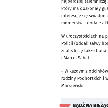
najbardziej tajemniczą z
który ma doskonały gust
interesuje się świadom
morderstw – dodaje akt
W uroczystościach na po
Policji (oddali salwy 
znaleźli się także boha
i Marcel Sabat.
– W każdym z odcinków 
rodziny Podhorskich i 
Marszewski.
BĄDŹ NA BIEŻĄ