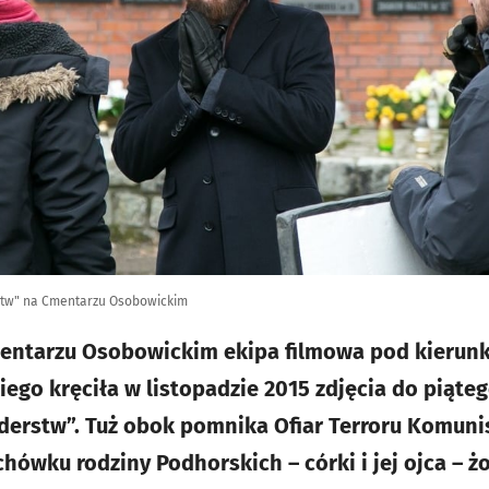
stw" na Cmentarzu Osobowickim
mentarzu Osobowickim ekipa filmowa pod kierunk
ego kręciła w listopadzie 2015 zdjęcia do piąt
derstw”. Tuż obok pomnika Ofiar Terroru Komuni
ówku rodziny Podhorskich – córki i jej ojca – ż