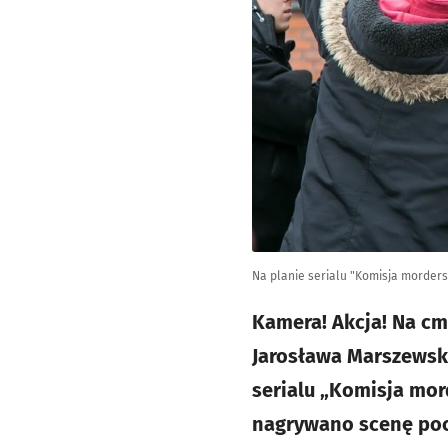
Na planie serialu "Komisja morder
Kamera! Akcja! Na c
Jarosława Marszewski
serialu „Komisja mor
nagrywano scenę poch