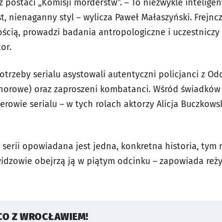
 postaci „Komisji morderstw”. – To niezwykle inteligent
, nienaganny styl – wylicza Paweł Małaszyński. Frejnc
ością, prowadzi badania antropologiczne i uczestniczy
or.
trzeby serialu asystowali autentyczni policjanci z Od
honorowe) oraz zaproszeni kombatanci. Wśród świadkó
terowie serialu – w tych rolach aktorzy Alicja Buczkows
serii opowiadana jest jedna, konkretna historia, tym
widzowie obejrzą ją w piątym odcinku – zapowiada reży
CO Z WROCŁAWIEM!