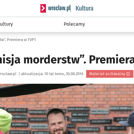
Serwis informacyjny wroclaw.pl podserwis: 
ultury
Polecamy
tw”. Premiera w TVP1
misja morderstw”. Premier
roclaw.pl
|
aktualizacja:
10 lat temu, 30.08.2016
Materiał archiwalny