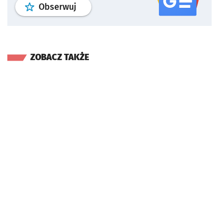
profil
google news
serwisu wroclaw
Obserwuj
ZOBACZ TAKŻE