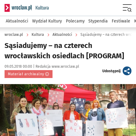
Serwis informacyjny wroclaw.pl podserwis: Kultura
Menu
Aktualności
Wydział Kultury
Polecamy
Stypendia
Festiwale
wroclaw.pl
Kultura
Aktualności
Sąsiadujemy – na czterech wroc
Sąsiadujemy – na czterech
wrocławskich osiedlach [PROGRAM]
Data publikacji:
Autor:
09.05.2018 00:00 |
Redakcja www.wroclaw.pl
artykuł
Udostępnij
Materiał archiwalny
Kliknij, aby powiększyć