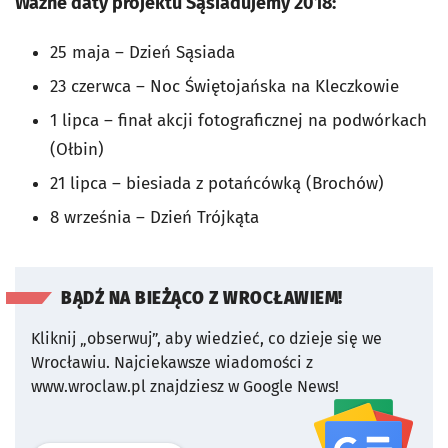
Ważne daty projektu Sąsiadujemy 2018:
25 maja – Dzień Sąsiada
23 czerwca – Noc Świętojańska na Kleczkowie
1 lipca – finał akcji fotograficznej na podwórkach
(Ołbin)
21 lipca – biesiada z potańcówką (Brochów)
8 września – Dzień Trójkąta
BĄDŹ NA BIEŻĄCO Z WROCŁAWIEM!
Kliknij „obserwuj”, aby wiedzieć, co dzieje się we
Wrocławiu.
Najciekawsze wiadomości z
www.wroclaw.pl znajdziesz w Google News!