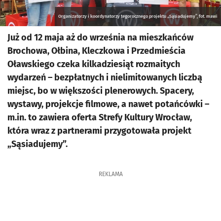
Organizatorzy i koordynatorzy tegorocznego projektu „Sąsiadujemy”, fot. mawi
Już od 12 maja aż do września na mieszkańców
Brochowa, Ołbina, Kleczkowa i Przedmieścia
Oławskiego czeka kilkadziesiąt rozmaitych
wydarzeń – bezpłatnych i nielimitowanych liczbą
miejsc, bo w większości plenerowych. Spacery,
wystawy, projekcje filmowe, a nawet potańcówki –
m.in. to zawiera oferta Strefy Kultury Wrocław,
która wraz z partnerami przygotowała projekt
„Sąsiadujemy”.
REKLAMA