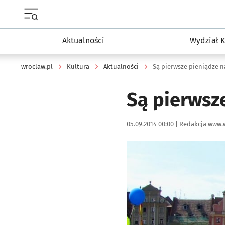
Menu główne portalu wroclaw.pl
Aktualności
Wydział K
wroclaw.pl
Kultura
Aktualności
Są pierwsze pieniądze n
Są pierwsz
Data publikacji:
Autor:
05.09.2014 00:00 |
Redakcja www.
Kliknij, aby powiększyć