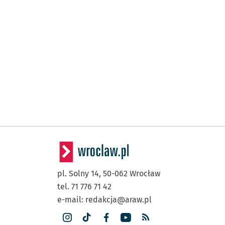
pl. Solny 14,
50-062
Wrocław
tel. 71 776 71 42
e-mail:
redakcja@araw.pl