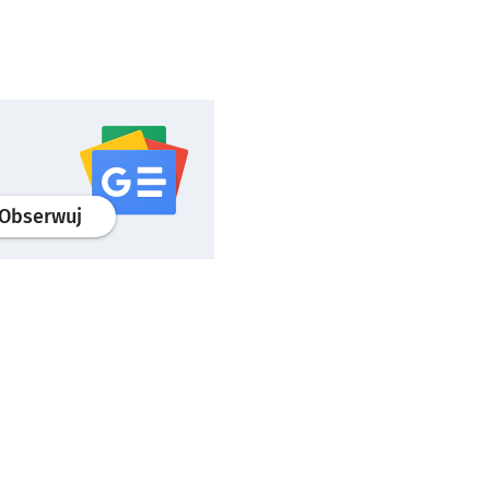
profil
google news
serwisu wroclaw.pl
Obserwuj