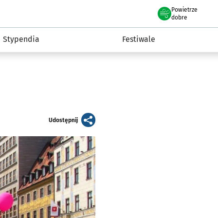
Powietrze
we Wrocławiu
Kultura
dobre
Stypendia
Festiwale
artykuł
Udostępnij