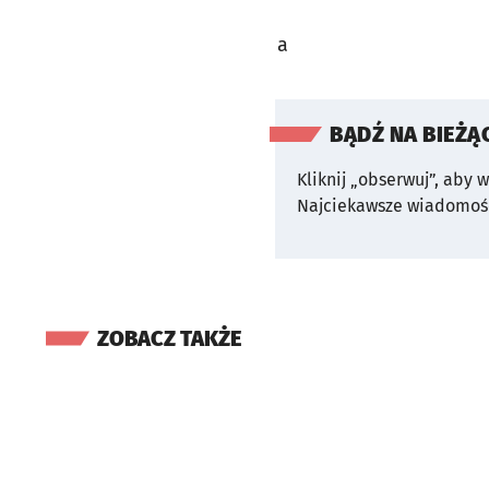
a
BĄDŹ NA BIEŻĄ
Kliknij „obserwuj”, aby 
Najciekawsze wiadomośc
ZOBACZ TAKŻE