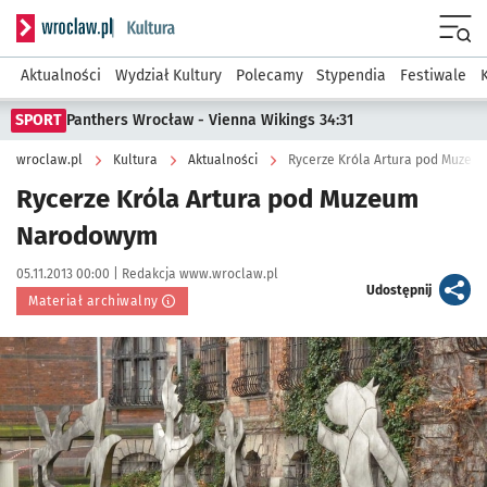
Serwis informacyjny wroclaw.pl podserwis: Kultura
Menu
Aktualności
Wydział Kultury
Polecamy
Stypendia
Festiwale
SPORT
Panthers Wrocław - Vienna Wikings 34:31
wroclaw.pl
Kultura
Aktualności
Rycerze Króla Artura pod Muze
Rycerze Króla Artura pod Muzeum
Narodowym
Data publikacji:
Autor:
05.11.2013 00:00 |
Redakcja www.wroclaw.pl
artykuł
Udostępnij
Materiał archiwalny
Kliknij, aby powiększyć