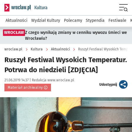
Serwis informacyjny wroclaw.pl podserwis: Kultura
Menu
Aktualności
Wydział Kultury
Polecamy
Stypendia
Festiwale
WROCŁAW
Z czego wynikają zmiany w cenniku wywozu śmieci we
Wrocławiu?
wroclaw.pl
Kultura
Aktualności
Ruszył Festiwal Wysokich Tempera
Ruszył Festiwal Wysokich Temperatur.
Potrwa do niedzieli [ZDJĘCIA]
Data publikacji:
Autor:
21.06.2019 14:37 |
Redakcja www.wroclaw.pl
artykuł
Udostępnij
Materiał archiwalny
Kliknij, aby powiększyć