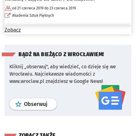
od 21 czerwca 2019 do 23 czerwca 2019
Akademia Sztuk Pięknych
Zobacz
BĄDŹ NA BIEŻĄCO Z WROCŁAWIEM!
Kliknij „obserwuj”, aby wiedzieć, co dzieje się we
Wrocławiu.
Najciekawsze wiadomości z
www.wroclaw.pl znajdziesz w Google News!
profil
google news
serwisu wroclaw
Obserwuj
ZOBACZ TAKŻE