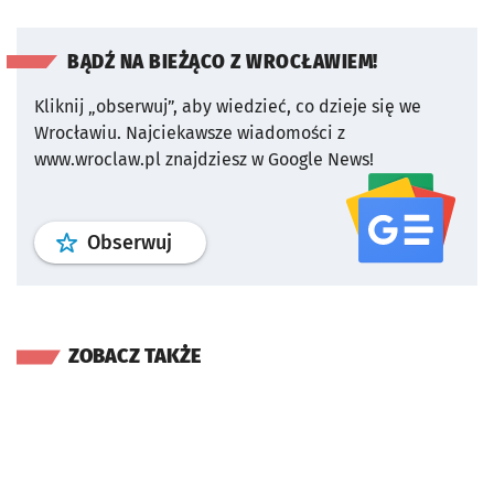
BĄDŹ NA BIEŻĄCO Z WROCŁAWIEM!
Kliknij „obserwuj”, aby wiedzieć, co dzieje się we
Wrocławiu.
Najciekawsze wiadomości z
www.wroclaw.pl znajdziesz w Google News!
profil
google news
serwisu wroclaw
Obserwuj
ZOBACZ TAKŻE