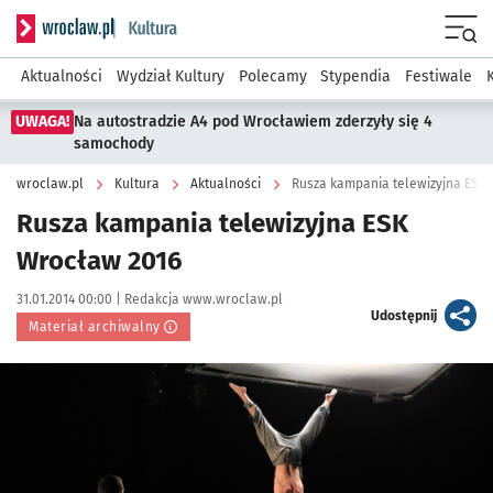
Serwis informacyjny wroclaw.pl podserwis: Kultura
Menu
Aktualności
Wydział Kultury
Polecamy
Stypendia
Festiwale
UWAGA!
Na autostradzie A4 pod Wrocławiem zderzyły się 4
samochody
wroclaw.pl
Kultura
Aktualności
Rusza kampania telewizyjna ESK
Rusza kampania telewizyjna ESK
Wrocław 2016
Data publikacji:
Autor:
31.01.2014 00:00 |
Redakcja www.wroclaw.pl
artykuł
Udostępnij
Materiał archiwalny
Kliknij, aby powiększyć