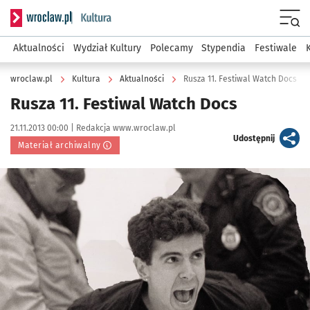
Serwis informacyjny wroclaw.pl podserwis: Kultura
Menu
Aktualności
Wydział Kultury
Polecamy
Stypendia
Festiwale
wroclaw.pl
Kultura
Aktualności
Rusza 11. Festiwal Watch Docs
Rusza 11. Festiwal Watch Docs
Data publikacji:
Autor:
21.11.2013 00:00 |
Redakcja www.wroclaw.pl
artykuł
Udostępnij
Materiał archiwalny
Kliknij, aby powiększyć