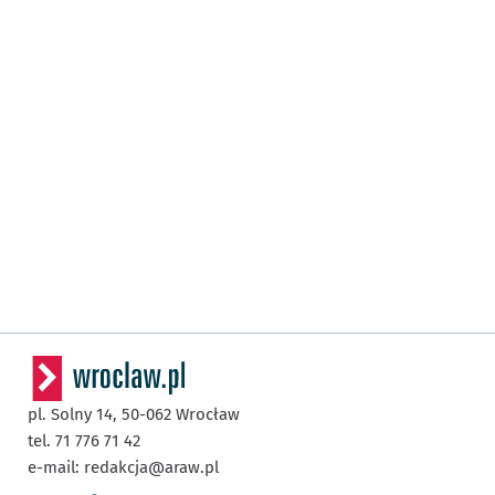
pl. Solny 14,
50-062
Wrocław
tel. 71 776 71 42
e-mail:
redakcja@araw.pl