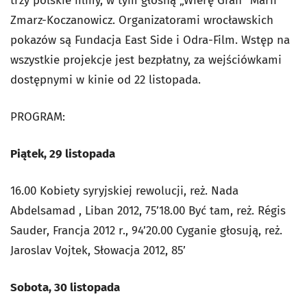
trzy polskie filmy, w tym głośną „Wierę Gran” Marii
Zmarz-Koczanowicz. Organizatorami wrocławskich
pokazów są Fundacja East Side i Odra-Film. Wstęp na
wszystkie projekcje jest bezpłatny, za wejściówkami
dostępnymi w kinie od 22 listopada.
PROGRAM:
Piątek, 29 listopada
16.00 Kobiety syryjskiej rewolucji, reż. Nada
Abdelsamad , Liban 2012, 75’18.00 Być tam, reż. Régis
Sauder, Francja 2012 r., 94’20.00 Cyganie głosują, reż.
Jaroslav Vojtek, Słowacja 2012, 85’
Sobota, 30 listopada