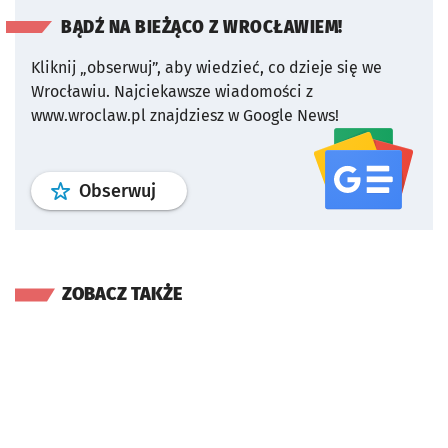
BĄDŹ NA BIEŻĄCO Z WROCŁAWIEM!
Kliknij „obserwuj”, aby wiedzieć, co dzieje się we
Wrocławiu.
Najciekawsze wiadomości z
www.wroclaw.pl znajdziesz w Google News!
profil
google news
serwisu wroclaw
Obserwuj
ZOBACZ TAKŻE