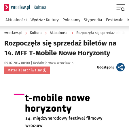
Serwis informacyjny wroclaw.pl podserwis: Kultura
Menu
Aktualności
Wydział Kultury
Polecamy
Stypendia
Festiwale
wroclaw.pl
Kultura
Aktualności
Rozpoczęła się sprzedaż biletów 
Rozpoczęła się sprzedaż biletów na
14. MFF T-Mobile Nowe Horyzonty
Data publikacji:
Autor:
09.07.2014 00:00 |
Redakcja www.wroclaw.pl
artykuł
Udostępnij
Materiał archiwalny
Kliknij, aby powiększyć