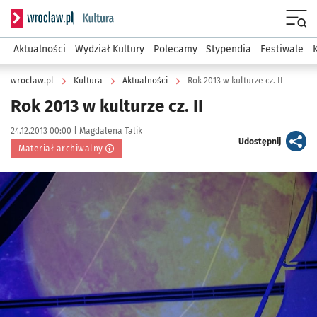
Serwis informacyjny wroclaw.pl podserwis: Kultura
Menu
Aktualności
Wydział Kultury
Polecamy
Stypendia
Festiwale
wroclaw.pl
Kultura
Aktualności
Rok 2013 w kulturze cz. II
Rok 2013 w kulturze cz. II
Data publikacji:
Autor:
24.12.2013 00:00 |
Magdalena Talik
artykuł
Udostępnij
Materiał archiwalny
Kliknij, aby powiększyć