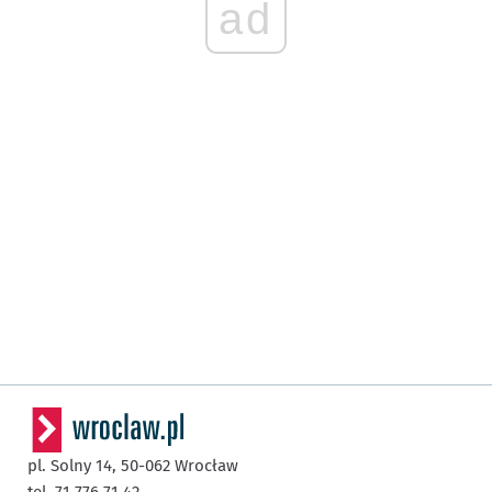
ad
pl. Solny 14,
50-062
Wrocław
tel. 71 776 71 42