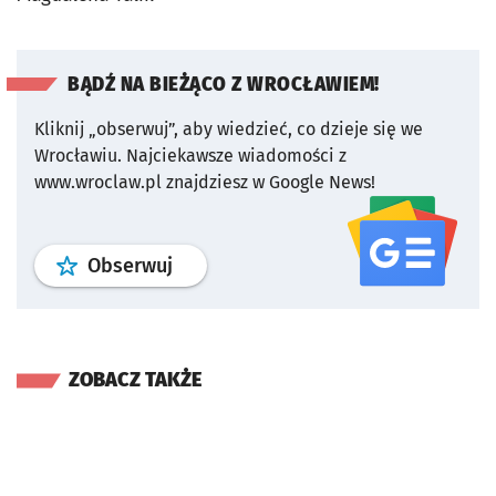
BĄDŹ NA BIEŻĄCO Z WROCŁAWIEM!
Kliknij „obserwuj”, aby wiedzieć, co dzieje się we
Wrocławiu.
Najciekawsze wiadomości z
www.wroclaw.pl znajdziesz w Google News!
profil
google news
serwisu wroclaw
Obserwuj
ZOBACZ TAKŻE