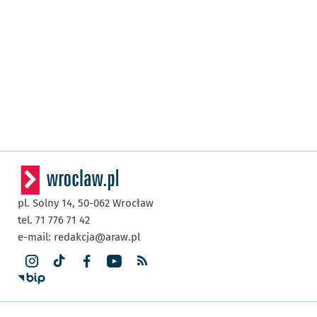
pl. Solny 14,
50-062
Wrocław
tel. 71 776 71 42
e-mail:
redakcja@araw.pl