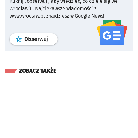
Kliknij „obserwuj”, aby wiedzieć, co dzieje się we
Wrocławiu.
Najciekawsze wiadomości z
www.wroclaw.pl znajdziesz w Google News!
profil
google news
serwisu wroclaw
Obserwuj
ZOBACZ TAKŻE