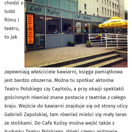
chodzi o
ludzi
filmu i
teatru,
to jak
zapewniają właściciele kawiarni, księga pamiątkowa
jest bardzo obszerna. Można tu spotkać aktorów
Teatru Polskiego czy Capitolu, a przy okazji spektakli
gościnnych również znane postacie z teatrów z całego
kraju. Wejście do kawiarni znajduje się od strony ulicy
Gabrieli Zapolskiej, tam również mieści się mały taras
ze stolikami. Do Cafe Kulisy można wejść także z
budynku Teatru Polskiego, dzięki czemu widzowie