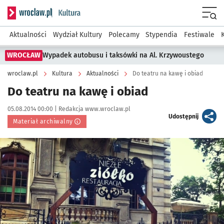
Serwis informacyjny wroclaw.pl podserwis: Kultura
Menu
Aktualności
Wydział Kultury
Polecamy
Stypendia
Festiwale
WROCŁAW
Wypadek autobusu i taksówki na Al. Krzywoustego
wroclaw.pl
Kultura
Aktualności
Do teatru na kawę i obiad
Do teatru na kawę i obiad
Data publikacji:
Autor:
05.08.2014 00:00 |
Redakcja www.wroclaw.pl
artykuł
Udostępnij
Materiał archiwalny
Kliknij, aby powiększyć