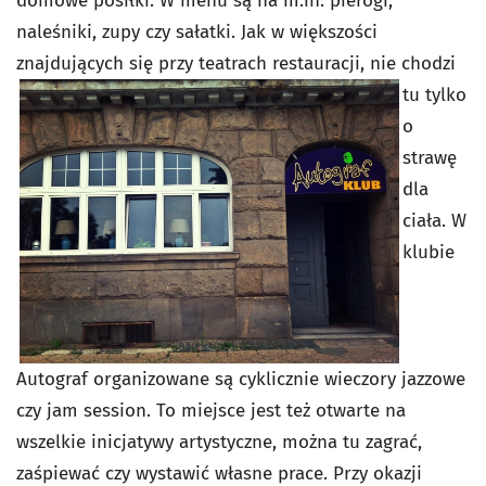
domowe posiłki. W menu są na m.in. pierogi,
naleśniki, zupy czy sałatki. Jak w większości
znajdujących się przy
teatrach restauracji, nie chodzi
tu tylko
o
strawę
dla
ciała. W
klubie
Autograf organizowane są cyklicznie wieczory jazzowe
czy jam session. To miejsce jest też otwarte na
wszelkie inicjatywy artystyczne, można tu zagrać,
zaśpiewać czy wystawić własne prace. Przy okazji